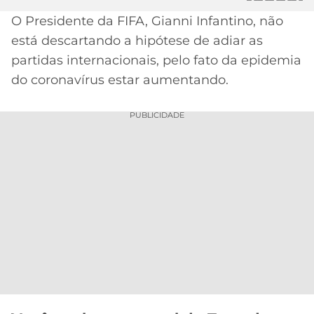
O Presidente da FIFA, Gianni Infantino, não
MERCADO
CÓDIGO
CORINTHIANS
DA
DE
LIBERTADORES
está descartando a hipótese de adiar as
BOLA
INDICAÇÃO
partidas internacionais, pelo fato da epidemia
SÃO
BET365
PAULO
COPA
do coronavírus estar aumentando.
PALPITES
DO
CÓDIGO
BRASIL
SANTOS
PUBLICIDADE
BETANO
PREMIER
FLAMENGO
MELHORES
LEAGUE
APPS
DE
FLUMINENSE
COPA
APOSTAS
SUL-
BOTAFOGO
AMERICANA
CASSINOS
ONLINE
VASCO
LIGA
DOS
MELHORES
CAMPEÕES
INTERNACIONAL