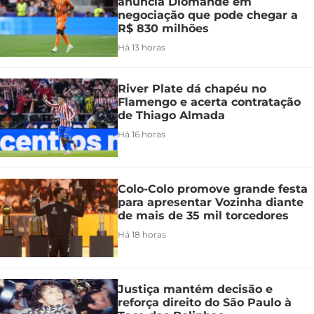
anuncia Diomande em
negociação que pode chegar a
R$ 830 milhões
Há 13 horas
River Plate dá chapéu no
Flamengo e acerta contratação
de Thiago Almada
Há 16 horas
Colo-Colo promove grande festa
para apresentar Vozinha diante
de mais de 35 mil torcedores
Há 18 horas
Justiça mantém decisão e
reforça direito do São Paulo à