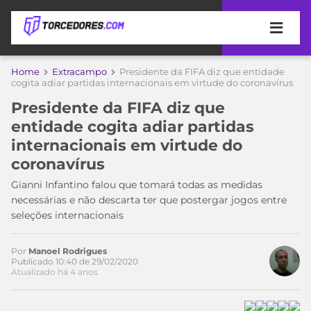
APOSTAS
Home
Extracampo
Presidente da FIFA diz que entidade
cogita adiar partidas internacionais em virtude do coronavírus
ÚLTIMAS
DICAS
Presidente da FIFA diz que
DE
entidade cogita adiar partidas
APOSTA
COPA
internacionais em virtude do
DO
coronavírus
MUNDO
MELHORES
SITES
Gianni Infantino falou que tomará todas as medidas
DE
necessárias e não descarta ter que postergar jogos entre
TIMES
APOSTAS
seleções internacionais
2026
CAMPEONATOS
MEU
Por
Manoel Rodrigues
TIME
Publicado 10:40 de 29/02/2020
CÓDIGO
Atualizado há 4 anos
MÍDIA
PROMOCIONAL
BRASILEIRÃO
ESPORTIVA
BETBOOM
PALMEIRAS
SÉRIE
A