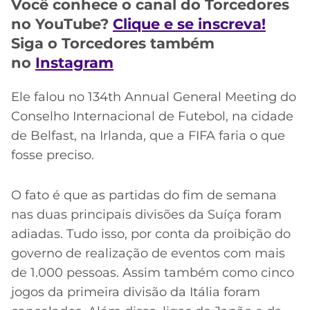
CASSINOS
Você conhece o canal do Torcedores
ONLINE
no YouTube?
Clique e se inscreva!
LALIGA
2026
GRÊMIO
Siga o Torcedores também
no
Instagram
ATLÉTICO
MG
Ele falou no 134th Annual General Meeting do
Conselho Internacional de Futebol, na cidade
CRUZEIRO
de Belfast, na Irlanda, que a FIFA faria o que
fosse preciso.
O fato é que as partidas do fim de semana
nas duas principais divisões da Suíça foram
adiadas. Tudo isso, por conta da proibição do
governo de realização de eventos com mais
de 1.000 pessoas. Assim também como cinco
jogos da primeira divisão da Itália foram