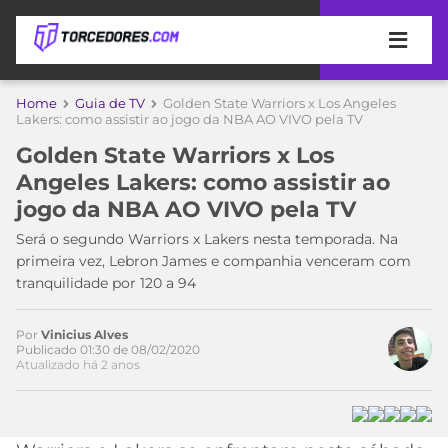
APOSTAS
Home
Guia de TV
Golden State Warriors x Los Angeles
Acesse o perfil do autor
Lakers: como assistir ao jogo da NBA AO VIVO pela TV
ÚLTIMAS
DICAS
no Twitter
Golden State Warriors x Los
DE
Angeles Lakers: como assistir ao
APOSTA
COPA
jogo da NBA AO VIVO pela TV
DO
MUNDO
MELHORES
Será o segundo Warriors x Lakers nesta temporada. Na
SITES
primeira vez, Lebron James e companhia venceram com
DE
tranquilidade por 120 a 94
TIMES
APOSTAS
2026
Por
Vinicius Alves
CAMPEONATOS
MEU
Publicado 01:30 de 08/02/2020
Atualizado há 2 anos
TIME
CÓDIGO
MÍDIA
PROMOCIONAL
BRASILEIRÃO
ESPORTIVA
BETBOOM
PALMEIRAS
SÉRIE
A