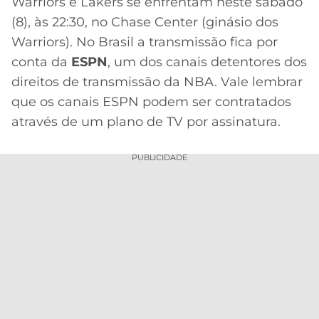
Warriors e Lakers se enfrentam neste sábado
(8), às 22:30, no Chase Center (ginásio dos
MERCADO
CÓDIGO
CORINTHIANS
DA
DE
LIBERTADORES
Warriors). No Brasil a transmissão fica por
BOLA
INDICAÇÃO
conta da
SÃO
ESPN
, um dos canais detentores dos
BET365
PAULO
COPA
direitos de transmissão da NBA. Vale lembrar
PALPITES
DO
que os canais ESPN podem ser contratados
CÓDIGO
BRASIL
SANTOS
através de um plano de TV por assinatura.
BETANO
PREMIER
FLAMENGO
PUBLICIDADE
MELHORES
LEAGUE
APPS
DE
FLUMINENSE
COPA
APOSTAS
SUL-
BOTAFOGO
AMERICANA
CASSINOS
ONLINE
VASCO
LIGA
DOS
MELHORES
CAMPEÕES
INTERNACIONAL