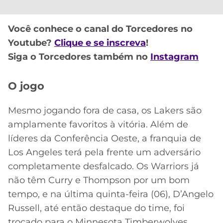
CASSINOS
ONLINE
LALIGA
2026
GRÊMIO
Você conhece o canal do Torcedores no
Youtube?
Clique e se inscreva
!
ATLÉTICO
Siga o Torcedores também no
Instagram
MG
O jogo
CRUZEIRO
Mesmo jogando fora de casa, os Lakers são
amplamente favoritos à vitória. Além de
líderes da Conferência Oeste, a franquia de
Los Angeles terá pela frente um adversário
completamente desfalcado. Os Warriors já
não têm Curry e Thompson por um bom
tempo, e na última quinta-feira (06), D’Angelo
Russell, até então destaque do time, foi
trocado para o Minnesota Timberwolves.