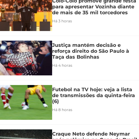
Colo-Colo promove grande festa
para apresentar Vozinha diante
de mais de 35 mil torcedores
Há 3 horas
Justiça mantém decisão e
reforça direito do São Paulo à
Taça das Bolinhas
Há 4 horas
Futebol na TV hoje: veja a lista
de transmissões da quinta-feira
(6)
Há 8 horas
Craque Neto defende Neymar