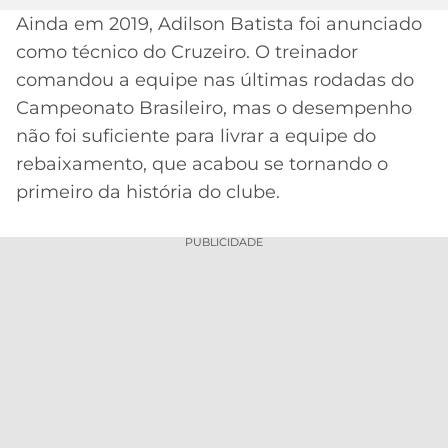
Ainda em 2019, Adilson Batista foi anunciado
MERCADO
CÓDIGO
CORINTHIANS
como técnico do Cruzeiro. O treinador
DA
DE
LIBERTADORES
BOLA
INDICAÇÃO
comandou a equipe nas últimas rodadas do
SÃO
BET365
Campeonato Brasileiro, mas o desempenho
PAULO
COPA
PALPITES
DO
não foi suficiente para livrar a equipe do
CÓDIGO
BRASIL
rebaixamento, que acabou se tornando o
SANTOS
BETANO
primeiro da história do clube.
PREMIER
FLAMENGO
MELHORES
LEAGUE
PUBLICIDADE
APPS
DE
FLUMINENSE
COPA
APOSTAS
SUL-
BOTAFOGO
AMERICANA
CASSINOS
ONLINE
VASCO
LIGA
DOS
MELHORES
CAMPEÕES
INTERNACIONAL