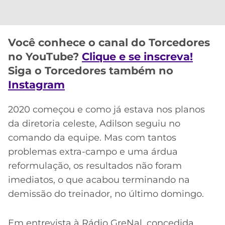
CASSINOS
ONLINE
LALIGA
2026
GRÊMIO
Você conhece o canal do Torcedores
ATLÉTICO
no YouTube?
Clique e se inscreva!
MG
Siga o Torcedores também no
Instagram
CRUZEIRO
2020 começou e como já estava nos planos
da diretoria celeste, Adilson seguiu no
comando da equipe. Mas com tantos
problemas extra-campo e uma árdua
reformulação, os resultados não foram
imediatos, o que acabou terminando na
demissão do treinador, no último domingo.
Em entrevista à Rádio GreNal, concedida