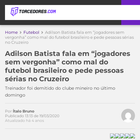
APOSTAS
Home
Futebol
Adilson Batista fala em “jogadores sem
vergonha” como mal do futebol brasileiro e pede pessoas sérias
no Cruzeiro
ÚLTIMAS
DICAS
DE
Adilson Batista fala em “jogadores
APOSTA
COPA
sem vergonha” como mal do
DO
futebol brasileiro e pede pessoas
MUNDO
MELHORES
sérias no Cruzeiro
SITES
DE
Treinador foi demitido do clube mineiro no último
TIMES
APOSTAS
domingo
2026
CAMPEONATOS
MEU
Por
Ítalo Bruno
TIME
Publicado 13:13 de 19/03/2020
CÓDIGO
Atualizado há 4 anos
MÍDIA
PROMOCIONAL
BRASILEIRÃO
ESPORTIVA
BETBOOM
PALMEIRAS
SÉRIE
A