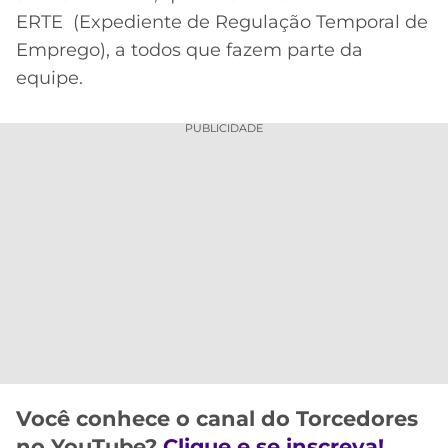
ERTE (Expediente de Regulação Temporal de
MERCADO
CÓDIGO
CORINTHIANS
Emprego), a todos que fazem parte da
DA
DE
LIBERTADORES
BOLA
INDICAÇÃO
equipe.
SÃO
BET365
PAULO
COPA
PALPITES
DO
PUBLICIDADE
CÓDIGO
BRASIL
SANTOS
BETANO
PREMIER
FLAMENGO
MELHORES
LEAGUE
APPS
DE
FLUMINENSE
COPA
APOSTAS
SUL-
BOTAFOGO
AMERICANA
CASSINOS
ONLINE
VASCO
LIGA
DOS
Você conhece o canal do Torcedores
MELHORES
CAMPEÕES
INTERNACIONAL
no YouTube?
Clique e se inscreva!