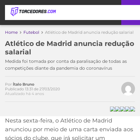
APOSTAS
Home
Futebol
Atlético de Madrid anuncia redução salarial
Atlético de Madrid anuncia redução
ÚLTIMAS
DICAS
DE
salarial
APOSTA
COPA
Medida foi tomada por conta da paralisação de todas as
DO
competições diante da pandemia do coronavírus
MUNDO
MELHORES
SITES
Por
Ítalo Bruno
DE
Publicado 13:31 de 27/03/2020
TIMES
Atualizado há 4 anos
APOSTAS
2026
CAMPEONATOS
MEU
TIME
CÓDIGO
Nesta sexta-feira, o Atlético de Madrid
MÍDIA
PROMOCIONAL
BRASILEIRÃO
anunciou por meio de uma carta enviada aos
ESPORTIVA
BETBOOM
PALMEIRAS
SÉRIE
sócios do clube, que irá solicitar um
A