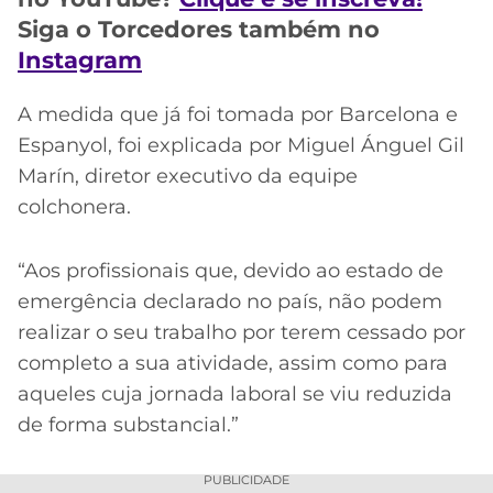
CASSINOS
ONLINE
Siga o Torcedores também no
LALIGA
2026
GRÊMIO
Instagram
ATLÉTICO
A medida que já foi tomada por Barcelona e
MG
Espanyol, foi explicada por Miguel Ánguel Gil
Marín, diretor executivo da equipe
CRUZEIRO
colchonera.
“Aos profissionais que, devido ao estado de
emergência declarado no país, não podem
realizar o seu trabalho por terem cessado por
completo a sua atividade, assim como para
aqueles cuja jornada laboral se viu reduzida
de forma substancial.”
PUBLICIDADE