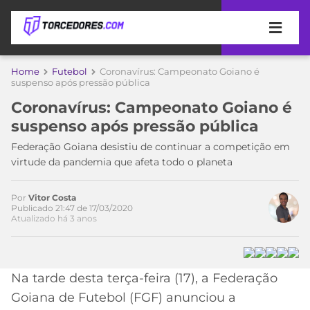
APOSTAS
Home
Futebol
Coronavírus: Campeonato Goiano é
suspenso após pressão pública
ÚLTIMAS
DICAS
Coronavírus: Campeonato Goiano é
DE
suspenso após pressão pública
APOSTA
COPA
Federação Goiana desistiu de continuar a competição em
DO
virtude da pandemia que afeta todo o planeta
MUNDO
MELHORES
SITES
DE
Por
Vitor Costa
TIMES
Publicado 21:47 de 17/03/2020
APOSTAS
Atualizado há 3 anos
2026
CAMPEONATOS
MEU
TIME
CÓDIGO
Na tarde desta terça-feira (17), a Federação
MÍDIA
PROMOCIONAL
BRASILEIRÃO
ESPORTIVA
BETBOOM
PALMEIRAS
SÉRIE
Goiana de Futebol (FGF) anunciou a
A