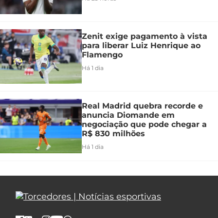
Zenit exige pagamento à vista
para liberar Luiz Henrique ao
Flamengo
Há 1 dia
Real Madrid quebra recorde e
anuncia Diomande em
negociação que pode chegar a
R$ 830 milhões
Há 1 dia