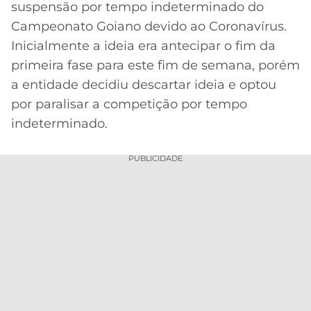
suspensão por tempo indeterminado do
MERCADO
CÓDIGO
CORINTHIANS
Campeonato Goiano devido ao Coronavírus.
DA
DE
LIBERTADORES
Inicialmente a ideia era antecipar o fim da
BOLA
INDICAÇÃO
SÃO
primeira fase para este fim de semana, porém
BET365
PAULO
COPA
a entidade decidiu descartar ideia e optou
PALPITES
DO
por paralisar a competição por tempo
CÓDIGO
BRASIL
SANTOS
BETANO
indeterminado.
PREMIER
FLAMENGO
MELHORES
LEAGUE
PUBLICIDADE
APPS
DE
FLUMINENSE
COPA
APOSTAS
SUL-
BOTAFOGO
AMERICANA
CASSINOS
ONLINE
VASCO
LIGA
DOS
MELHORES
CAMPEÕES
INTERNACIONAL