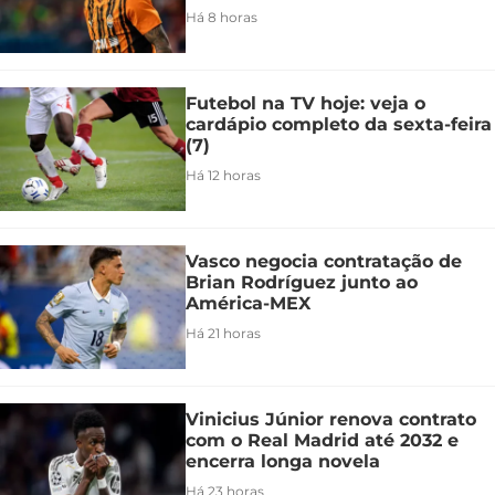
Há 8 horas
Futebol na TV hoje: veja o
cardápio completo da sexta-feira
(7)
Há 12 horas
Vasco negocia contratação de
Brian Rodríguez junto ao
América-MEX
Há 21 horas
Vinicius Júnior renova contrato
com o Real Madrid até 2032 e
encerra longa novela
Há 23 horas