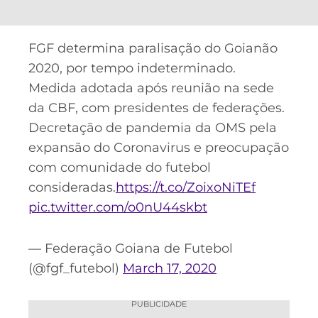
CASSINOS
ONLINE
LALIGA
2026
GRÊMIO
FGF determina paralisação do Goianão
2020, por tempo indeterminado.
ATLÉTICO
MG
Medida adotada após reunião na sede
da CBF, com presidentes de federações.
CRUZEIRO
Decretação de pandemia da OMS pela
expansão do Coronavirus e preocupação
com comunidade do futebol
consideradas.
https://t.co/ZoixoNiTEf
pic.twitter.com/o0nU44skbt
— Federação Goiana de Futebol
(@fgf_futebol)
March 17, 2020
PUBLICIDADE