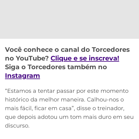
CASSINOS
ONLINE
LALIGA
2026
GRÊMIO
ATLÉTICO
MG
Você conhece o canal do Torcedores
CRUZEIRO
no YouTube?
Clique e se inscreva!
Siga o Torcedores também no
Instagram
“Estamos a tentar passar por este momento
histórico da melhor maneira. Calhou-nos o
mais fácil, ficar em casa”, disse o treinador,
que depois adotou um tom mais duro em seu
discurso.