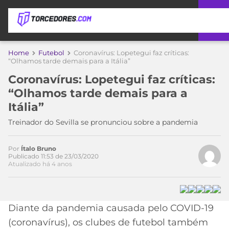
APOSTAS
Home
Futebol
Coronavírus: Lopetegui faz críticas:
“Olhamos tarde demais para a Itália”
ÚLTIMAS
DICAS
Coronavírus: Lopetegui faz críticas:
DE
“Olhamos tarde demais para a
APOSTA
COPA
Itália”
DO
MUNDO
MELHORES
Treinador do Sevilla se pronunciou sobre a pandemia
SITES
DE
TIMES
Por
Ítalo Bruno
APOSTAS
Publicado 11:53 de 23/03/2020
Atualizado há 4 anos
2026
CAMPEONATOS
MEU
TIME
CÓDIGO
MÍDIA
PROMOCIONAL
BRASILEIRÃO
Diante da pandemia causada pelo COVID-19
ESPORTIVA
BETBOOM
PALMEIRAS
SÉRIE
(coronavírus), os clubes de futebol também
A