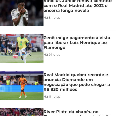
Vinicius Júnior renova contrato
com o Real Madrid até 2032 e
encerra longa novela
Há 8 horas
Zenit exige pagamento à vista
para liberar Luiz Henrique ao
Flamengo
Há 9 horas
Real Madrid quebra recorde e
anuncia Diomande em
negociação que pode chegar a
R$ 830 milhões
Há 11 horas
River Plate dá chapéu no