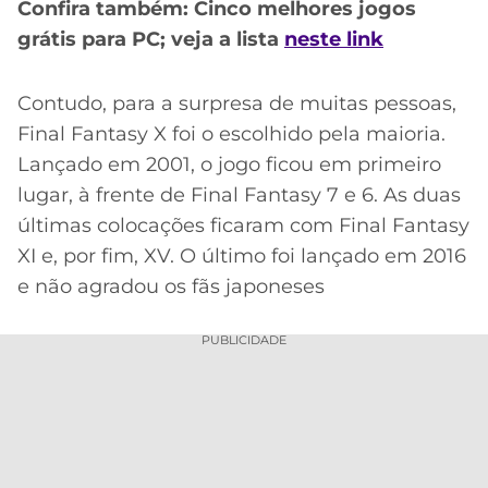
CASSINOS
Confira também: Cinco melhores jogos
ONLINE
LALIGA
grátis para PC; veja a lista
neste link
2026
GRÊMIO
Contudo, para a surpresa de muitas pessoas,
ATLÉTICO
Final Fantasy X foi o escolhido pela maioria.
MG
Lançado em 2001, o jogo ficou em primeiro
CRUZEIRO
lugar, à frente de Final Fantasy 7 e 6. As duas
últimas colocações ficaram com Final Fantasy
XI e, por fim, XV. O último foi lançado em 2016
e não agradou os fãs japoneses
PUBLICIDADE