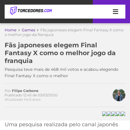
APOSTAS
Home
Games
Fãs japoneses elegem Final Fantasy X como
Acesse o perfil do autor
o melhor jogo da franquia
ÚLTIMAS
DICAS
no Twitter
Fãs japoneses elegem Final
DE
Fantasy X como o melhor jogo da
APOSTA
COPA
franquia
DO
MUNDO
MELHORES
Pesquisa teve mais de 468 mil votos e acabou elegendo
SITES
Final Fantasy X como o melhor
DE
TIMES
APOSTAS
Por
Filipe Carbone
2026
Publicado 12:45 de 03/03/2020
Atualizado há 6 anos
CAMPEONATOS
MEU
TIME
CÓDIGO
MÍDIA
PROMOCIONAL
BRASILEIRÃO
ESPORTIVA
BETBOOM
PALMEIRAS
SÉRIE
Uma pesquisa realizada pelo canal japonês
A