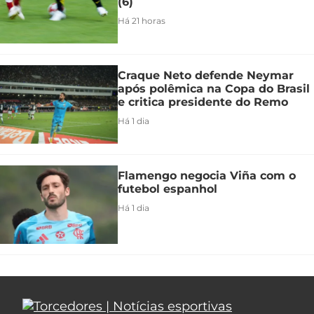
(6)
Há 21 horas
Craque Neto defende Neymar
após polêmica na Copa do Brasil
e critica presidente do Remo
Há 1 dia
Flamengo negocia Viña com o
futebol espanhol
Há 1 dia