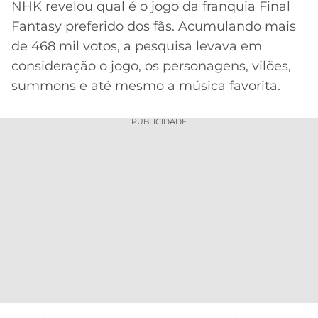
NHK revelou qual é o jogo da franquia Final
MERCADO
CÓDIGO
CORINTHIANS
Fantasy preferido dos fãs. Acumulando mais
DA
DE
LIBERTADORES
de 468 mil votos, a pesquisa levava em
BOLA
INDICAÇÃO
SÃO
consideração o jogo, os personagens, vilões,
BET365
PAULO
COPA
summons e até mesmo a música favorita.
PALPITES
DO
CÓDIGO
BRASIL
SANTOS
PUBLICIDADE
BETANO
PREMIER
FLAMENGO
MELHORES
LEAGUE
APPS
DE
FLUMINENSE
COPA
APOSTAS
SUL-
BOTAFOGO
AMERICANA
CASSINOS
ONLINE
VASCO
LIGA
DOS
MELHORES
CAMPEÕES
INTERNACIONAL