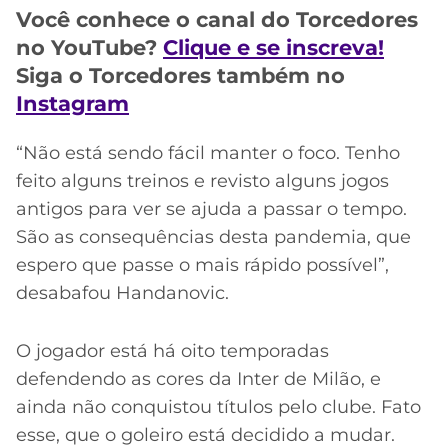
CASSINOS
Você conhece o canal do Torcedores
ONLINE
LALIGA
no YouTube?
Clique e se inscreva!
2026
GRÊMIO
Siga o Torcedores também no
ATLÉTICO
Instagram
MG
“Não está sendo fácil manter o foco. Tenho
CRUZEIRO
feito alguns treinos e revisto alguns jogos
antigos para ver se ajuda a passar o tempo.
São as consequências desta pandemia, que
espero que passe o mais rápido possível”,
desabafou Handanovic.
O jogador está há oito temporadas
defendendo as cores da Inter de Milão, e
ainda não conquistou títulos pelo clube. Fato
esse, que o goleiro está decidido a mudar.