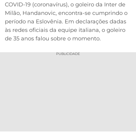
COVID-19 (coronavírus), o goleiro da Inter de
MERCADO
CÓDIGO
CORINTHIANS
Milão, Handanovic, encontra-se cumprindo o
DA
DE
LIBERTADORES
período na Eslovênia. Em declarações dadas
BOLA
INDICAÇÃO
SÃO
BET365
às redes oficiais da equipe italiana, o goleiro
PAULO
COPA
de 35 anos falou sobre o momento.
PALPITES
DO
CÓDIGO
BRASIL
SANTOS
BETANO
PUBLICIDADE
PREMIER
FLAMENGO
MELHORES
LEAGUE
APPS
DE
FLUMINENSE
COPA
APOSTAS
SUL-
BOTAFOGO
AMERICANA
CASSINOS
ONLINE
VASCO
LIGA
DOS
MELHORES
CAMPEÕES
INTERNACIONAL