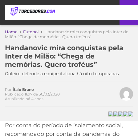
APOSTAS
Home
Futebol
Handanovic mira conquistas pela Inter de
Milão: “Chega de memórias. Quero troféus”
ÚLTIMAS
DICAS
Handanovic mira conquistas pela
DE
Inter de Milão: “Chega de
APOSTA
COPA
memórias. Quero troféus”
DO
MUNDO
MELHORES
Goleiro defende a equipe italiana há oito temporadas
SITES
DE
TIMES
Por
Ítalo Bruno
APOSTAS
Publicado 16:17 de 30/03/2020
Atualizado há 4 anos
2026
CAMPEONATOS
MEU
TIME
CÓDIGO
MÍDIA
PROMOCIONAL
BRASILEIRÃO
Por conta do período de isolamento social,
ESPORTIVA
BETBOOM
PALMEIRAS
SÉRIE
recomendado por conta da pandemia do
A