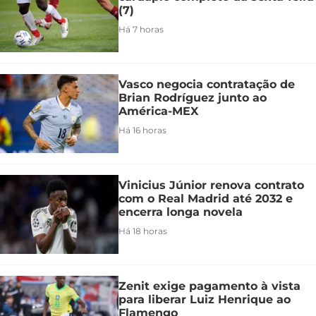
(7)
Há 7 horas
Vasco negocia contratação de
Brian Rodríguez junto ao
América-MEX
Há 16 horas
Vinicius Júnior renova contrato
com o Real Madrid até 2032 e
encerra longa novela
Há 18 horas
Zenit exige pagamento à vista
para liberar Luiz Henrique ao
Flamengo