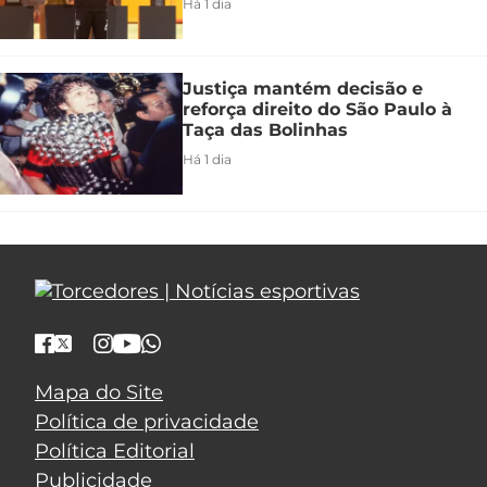
Há 1 dia
Justiça mantém decisão e
reforça direito do São Paulo à
Taça das Bolinhas
Há 1 dia
Mapa do Site
Política de privacidade
Política Editorial
Publicidade