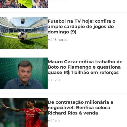
Futebol na TV hoje: confira o
amplo cardápio de jogos do
domingo (9)
Há 18 horas
Mauro Cezar critica trabalho de
Boto no Flamengo e questiona
quase R$ 1 bilhão em reforços
Há 1 dia
De contratação milionária a
negociável: Benfica coloca
Richard Ríos à venda
Há 1 dia