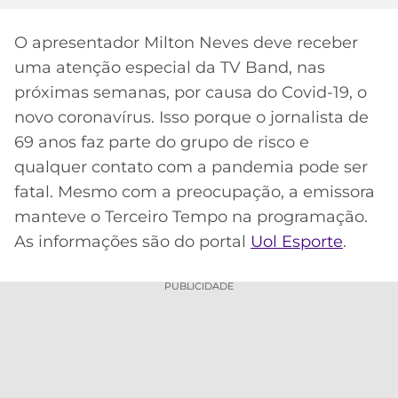
MERCADO
CÓDIGO
CORINTHIANS
O apresentador Milton Neves deve receber
DA
DE
LIBERTADORES
uma atenção especial da TV Band, nas
BOLA
INDICAÇÃO
SÃO
BET365
próximas semanas, por causa do Covid-19, o
PAULO
COPA
PALPITES
DO
novo coronavírus. Isso porque o jornalista de
CÓDIGO
BRASIL
69 anos faz parte do grupo de risco e
SANTOS
BETANO
qualquer contato com a pandemia pode ser
PREMIER
fatal. Mesmo com a preocupação, a emissora
FLAMENGO
MELHORES
LEAGUE
manteve o Terceiro Tempo na programação.
APPS
As informações são do portal
Uol Esporte
.
DE
FLUMINENSE
COPA
APOSTAS
SUL-
PUBLICIDADE
BOTAFOGO
AMERICANA
CASSINOS
ONLINE
VASCO
LIGA
DOS
MELHORES
CAMPEÕES
INTERNACIONAL