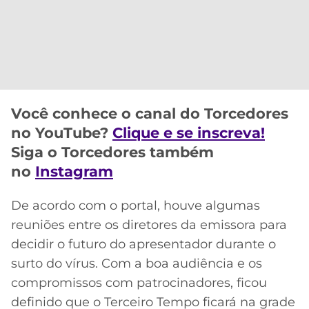
CASSINOS
ONLINE
LALIGA
2026
GRÊMIO
ATLÉTICO
MG
Você conhece o canal do Torcedores
CRUZEIRO
no YouTube?
Clique e se inscreva!
Siga o Torcedores também
no
Instagram
De acordo com o portal, houve algumas
reuniões entre os diretores da emissora para
decidir o futuro do apresentador durante o
surto do vírus. Com a boa audiência e os
compromissos com patrocinadores, ficou
definido que o Terceiro Tempo ficará na grade