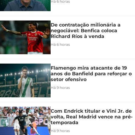
Há 6 horas
De contratação milionária a
negociável: Benfica coloca
Richard Ríos à venda
Há 6 horas
Flamengo mira atacante de 19
anos do Banfield para reforçar o
setor ofensivo
Há 9 horas
Com Endrick titular e Vini Jr. de
volta, Real Madrid vence na pré-
temporada
Há 9 horas