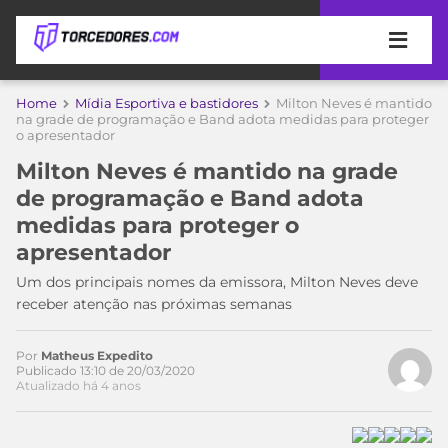
APOSTAS
Home
Mídia Esportiva e bastidores
Milton Neves é mantido
na grade de programação e Band adota medidas para proteger
o apresentador
ÚLTIMAS
DICAS
Acesse o perfil do autor
DE
no Twitter
Milton Neves é mantido na grade
APOSTA
COPA
de programação e Band adota
DO
medidas para proteger o
MUNDO
MELHORES
apresentador
SITES
DE
Um dos principais nomes da emissora, Milton Neves deve
TIMES
APOSTAS
receber atenção nas próximas semanas
2026
CAMPEONATOS
MEU
Por
Matheus Expedito
TIME
Publicado 13:10 de 20/03/2020
CÓDIGO
Atualizado há 4 anos
MÍDIA
PROMOCIONAL
BRASILEIRÃO
ESPORTIVA
BETBOOM
PALMEIRAS
SÉRIE
A