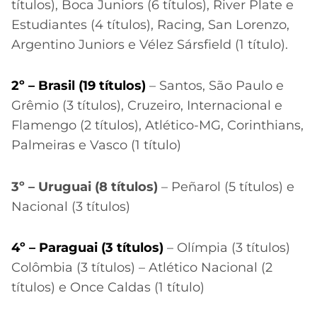
títulos), Boca Juniors (6 títulos), River Plate e
Estudiantes (4 títulos), Racing, San Lorenzo,
Argentino Juniors e Vélez Sársfield (1 título).
2º – Brasil (19 títulos)
– Santos, São Paulo e
Grêmio (3 títulos), Cruzeiro, Internacional e
Flamengo (2 títulos), Atlético-MG, Corinthians,
Palmeiras e Vasco (1 título)
3º – Uruguai (8 títulos)
– Peñarol (5 títulos) e
Nacional (3 títulos)
4º – Paraguai (3 títulos)
– Olímpia (3 títulos)
Colômbia (3 títulos) – Atlético Nacional (2
títulos) e Once Caldas (1 título)