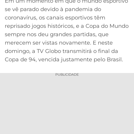
Em um momento em que o mundo esportivo
se vê parado devido à pandemia do
MERCADO
CÓDIGO
CORINTHIANS
DA
DE
LIBERTADORES
coronavírus, os canais esportivos têm
BOLA
INDICAÇÃO
reprisado jogos históricos, e a Copa do Mundo
SÃO
BET365
PAULO
COPA
sempre nos deu grandes partidas, que
PALPITES
DO
merecem ser vistas novamente. E neste
CÓDIGO
BRASIL
SANTOS
domingo, a TV Globo transmitirá o final da
BETANO
Copa de 94, vencida justamente pelo Brasil.
PREMIER
FLAMENGO
MELHORES
LEAGUE
APPS
PUBLICIDADE
DE
FLUMINENSE
COPA
APOSTAS
SUL-
BOTAFOGO
AMERICANA
CASSINOS
ONLINE
VASCO
LIGA
DOS
MELHORES
CAMPEÕES
INTERNACIONAL