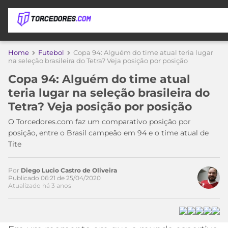
APOSTAS
Home
Futebol
Copa 94: Alguém do time atual teria lugar
na seleção brasileira do Tetra? Veja posição por posição
ÚLTIMAS
DICAS
Copa 94: Alguém do time atual
DE
teria lugar na seleção brasileira do
APOSTA
COPA
Tetra? Veja posição por posição
DO
MUNDO
MELHORES
O Torcedores.com faz um comparativo posição por
SITES
posição, entre o Brasil campeão em 94 e o time atual de
Acesse o perfil do autor
DE
Tite
TIMES
no Twitter
APOSTAS
2026
Por
Diego Lucio Castro de Oliveira
CAMPEONATOS
MEU
Publicado 06:21 de 25/04/2020
Atualizado há 3 anos
TIME
CÓDIGO
MÍDIA
PROMOCIONAL
BRASILEIRÃO
ESPORTIVA
BETBOOM
PALMEIRAS
SÉRIE
A