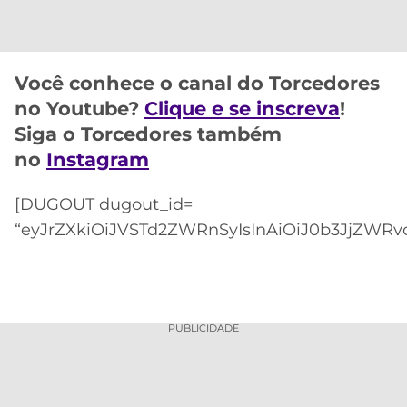
CASSINOS
ONLINE
LALIGA
2026
GRÊMIO
Você conhece o canal do Torcedores
ATLÉTICO
no Youtube?
Clique e se inscreva
!
MG
Siga o Torcedores também
no
Instagram
CRUZEIRO
[DUGOUT dugout_id=
“eyJrZXkiOiJVSTd2ZWRnSyIsInAiOiJ0b3JjZWRvc
PUBLICIDADE