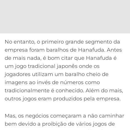
CASSINOS
ONLINE
LALIGA
2026
GRÊMIO
ATLÉTICO
MG
No entanto, o primeiro grande segmento da
empresa foram baralhos de Hanafuda. Antes
CRUZEIRO
de mais nada, é bom citar que Hanafuda é
um jogo tradicional japonês onde os
jogadores utilizam um baralho cheio de
imagens ao invés de números como
tradicionalmente é conhecido. Além do mais,
outros jogos eram produzidos pela empresa.
Mas, os negócios começaram a não caminhar
bem devido a proibição de vários jogos de