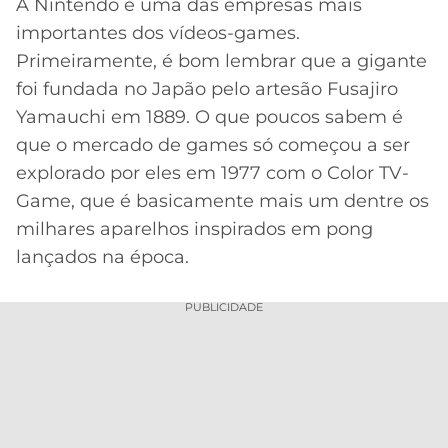
A Nintendo é uma das empresas mais
MERCADO
CÓDIGO
CORINTHIANS
importantes dos vídeos-games.
DA
DE
LIBERTADORES
Primeiramente, é bom lembrar que a gigante
BOLA
INDICAÇÃO
SÃO
foi fundada no Japão pelo artesão Fusajiro
BET365
PAULO
COPA
Yamauchi em 1889. O que poucos sabem é
PALPITES
DO
que o mercado de games só começou a ser
CÓDIGO
BRASIL
SANTOS
explorado por eles em 1977 com o Color TV-
BETANO
Game, que é basicamente mais um dentre os
PREMIER
FLAMENGO
milhares aparelhos inspirados em pong
MELHORES
LEAGUE
APPS
lançados na época.
DE
FLUMINENSE
COPA
APOSTAS
SUL-
PUBLICIDADE
BOTAFOGO
AMERICANA
CASSINOS
ONLINE
VASCO
LIGA
DOS
MELHORES
CAMPEÕES
INTERNACIONAL