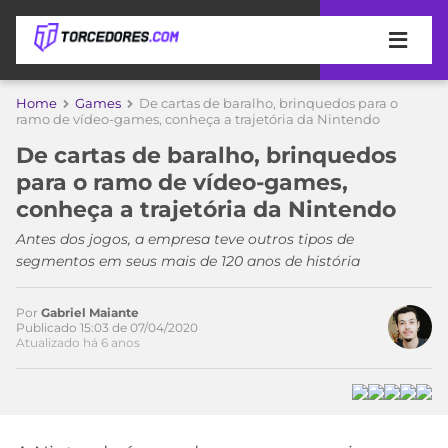
APOSTAS
Home
Games
De cartas de baralho, brinquedos para o
Acesse o perfil do autor
ramo de vídeo-games, conheça a trajetória da Nintendo
ÚLTIMAS
DICAS
no Twitter
De cartas de baralho, brinquedos
DE
para o ramo de vídeo-games,
APOSTA
COPA
conheça a trajetória da Nintendo
DO
MUNDO
MELHORES
Antes dos jogos, a empresa teve outros tipos de
SITES
segmentos em seus mais de 120 anos de história
DE
TIMES
APOSTAS
Por
Gabriel Maiante
2026
Publicado 15:03 de 07/04/2020
Atualizado há 6 anos
CAMPEONATOS
MEU
TIME
CÓDIGO
MÍDIA
PROMOCIONAL
BRASILEIRÃO
ESPORTIVA
BETBOOM
PALMEIRAS
SÉRIE
A