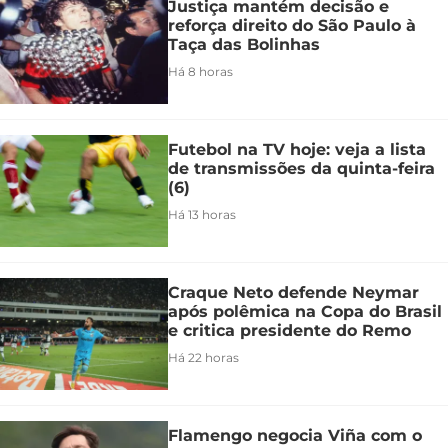
Justiça mantém decisão e
reforça direito do São Paulo à
Taça das Bolinhas
Há 8 horas
Futebol na TV hoje: veja a lista
de transmissões da quinta-feira
(6)
Há 13 horas
Craque Neto defende Neymar
após polêmica na Copa do Brasil
e critica presidente do Remo
Há 22 horas
Flamengo negocia Viña com o