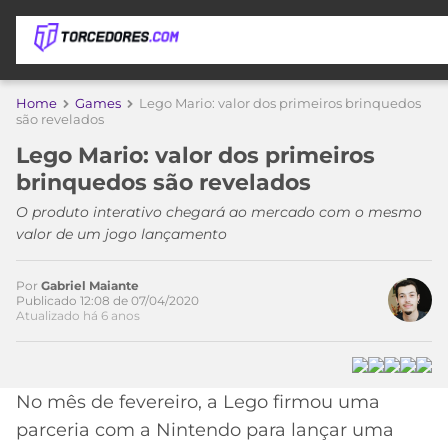
APOSTAS
Home
Games
Lego Mario: valor dos primeiros brinquedos
Acesse o perfil do autor
são revelados
ÚLTIMAS
DICAS
no Twitter
Lego Mario: valor dos primeiros
DE
brinquedos são revelados
APOSTA
COPA
O produto interativo chegará ao mercado com o mesmo
DO
valor de um jogo lançamento
MUNDO
MELHORES
SITES
DE
Por
Gabriel Maiante
TIMES
Publicado 12:08 de 07/04/2020
APOSTAS
Atualizado há 6 anos
2026
CAMPEONATOS
MEU
TIME
CÓDIGO
No mês de fevereiro, a Lego firmou uma
MÍDIA
PROMOCIONAL
BRASILEIRÃO
ESPORTIVA
BETBOOM
PALMEIRAS
SÉRIE
parceria com a Nintendo para lançar uma
A