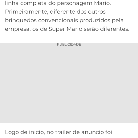
linha completa do personagem Mario.
MERCADO
CÓDIGO
CORINTHIANS
Primeiramente, diferente dos outros
DA
DE
LIBERTADORES
brinquedos convencionais produzidos pela
BOLA
INDICAÇÃO
SÃO
empresa, os de Super Mario serão diferentes.
BET365
PAULO
COPA
PALPITES
DO
PUBLICIDADE
CÓDIGO
BRASIL
SANTOS
BETANO
PREMIER
FLAMENGO
MELHORES
LEAGUE
APPS
DE
FLUMINENSE
COPA
APOSTAS
SUL-
BOTAFOGO
AMERICANA
CASSINOS
ONLINE
VASCO
LIGA
DOS
MELHORES
CAMPEÕES
Logo de inicio, no trailer de anuncio foi
INTERNACIONAL