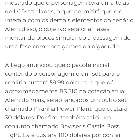
CASSINOS
mostrado que o personagem terá uma telas
ONLINE
LALIGA
de LCD atreladas, o que permitirá que ele
2026
GRÊMIO
interaja com os demais elementos do cenário.
Além disso, o objetivo será criar fases
ATLÉTICO
montando blocos simulando a passagem de
MG
uma fase como nos games do bigodudo.
CRUZEIRO
A Lego anunciou que o pacote inicial
contendo o personagem e um set para o
cenário custará 59.99 dólares, o que dá
aproximadamente R$ 310 na cotação atual.
Além do mais, serão lançados um outro set
chamado Piranha Power Plant, que custará
30 dólares. Por fim, também sairá um
conjunto chamado Bowser’s Castle Boss
Fight. Este custará 100 dólares por conter