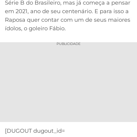
Série B do Brasileiro, mas já começa a pensar
MERCADO
CÓDIGO
CORINTHIANS
em 2021, ano de seu centenário. E para isso a
DA
DE
LIBERTADORES
Raposa quer contar com um de seus maiores
BOLA
INDICAÇÃO
SÃO
ídolos, o goleiro Fábio.
BET365
PAULO
COPA
PALPITES
DO
PUBLICIDADE
CÓDIGO
BRASIL
SANTOS
BETANO
PREMIER
FLAMENGO
MELHORES
LEAGUE
APPS
DE
FLUMINENSE
COPA
APOSTAS
SUL-
BOTAFOGO
AMERICANA
CASSINOS
ONLINE
VASCO
LIGA
DOS
MELHORES
CAMPEÕES
[DUGOUT dugout_id=
INTERNACIONAL