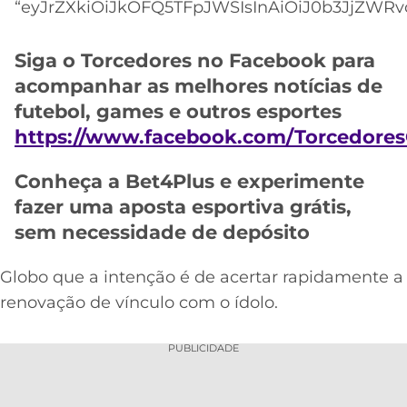
CASSINOS
“eyJrZXkiOiJkOFQ5TFpJWSIsInAiOiJ0b3JjZWRvc
ONLINE
LALIGA
2026
GRÊMIO
Siga o Torcedores no Facebook para
acompanhar as melhores notícias de
ATLÉTICO
futebol, games e outros esportes
MG
https://www.facebook.com/TorcedoresO
CRUZEIRO
Conheça a Bet4Plus e experimente
fazer uma aposta esportiva grátis,
sem necessidade de depósito
Globo que a intenção é de acertar rapidamente a
renovação de vínculo com o ídolo.
PUBLICIDADE
Acesse o perfil do autor
no Twitter