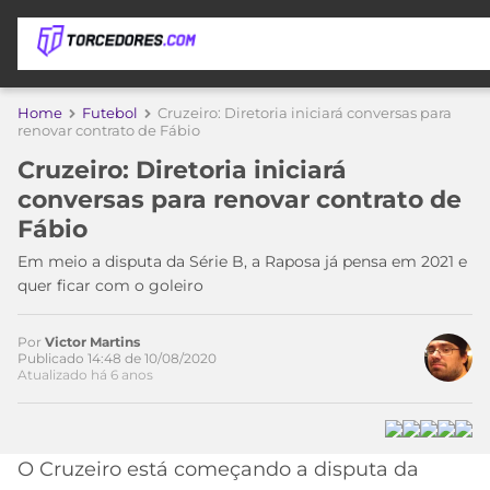
APOSTAS
Home
Futebol
Cruzeiro: Diretoria iniciará conversas para
renovar contrato de Fábio
ÚLTIMAS
DICAS
Cruzeiro: Diretoria iniciará
DE
conversas para renovar contrato de
APOSTA
COPA
Fábio
DO
MUNDO
MELHORES
Em meio a disputa da Série B, a Raposa já pensa em 2021 e
SITES
quer ficar com o goleiro
DE
TIMES
APOSTAS
Por
Victor Martins
2026
Publicado 14:48 de 10/08/2020
Atualizado há 6 anos
CAMPEONATOS
MEU
TIME
CÓDIGO
MÍDIA
PROMOCIONAL
BRASILEIRÃO
ESPORTIVA
BETBOOM
PALMEIRAS
SÉRIE
O Cruzeiro está começando a disputa da
A