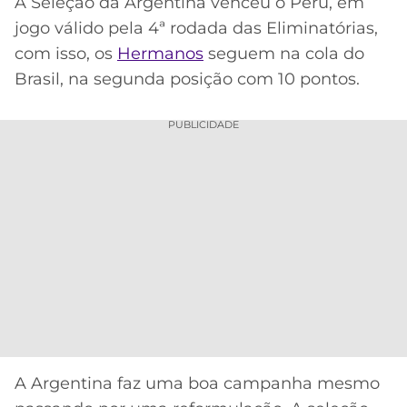
A Seleção da Argentina venceu o Peru, em
jogo válido pela 4ª rodada das Eliminatórias,
MERCADO
CÓDIGO
CORINTHIANS
DA
DE
LIBERTADORES
com isso, os
Hermanos
seguem na cola do
BOLA
INDICAÇÃO
Brasil, na segunda posição com 10 pontos.
SÃO
BET365
PAULO
COPA
PALPITES
DO
PUBLICIDADE
CÓDIGO
BRASIL
SANTOS
BETANO
PREMIER
FLAMENGO
MELHORES
LEAGUE
APPS
DE
FLUMINENSE
COPA
APOSTAS
SUL-
BOTAFOGO
AMERICANA
CASSINOS
ONLINE
VASCO
LIGA
DOS
A Argentina faz uma boa campanha mesmo
MELHORES
CAMPEÕES
INTERNACIONAL