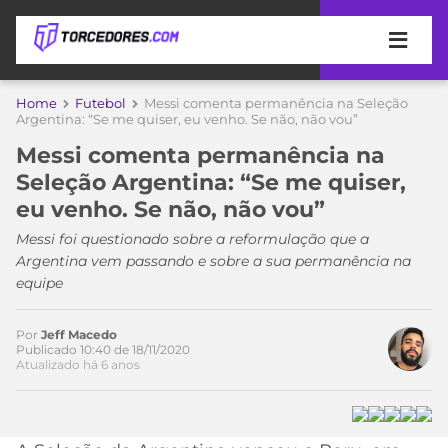
APOSTAS
Home
Futebol
Messi comenta permanência na Seleção
Acesse o perfil do autor
Argentina: “Se me quiser, eu venho. Se não, não vou”
ÚLTIMAS
DICAS
no Twitter
Messi comenta permanência na
DE
Seleção Argentina: “Se me quiser,
APOSTA
COPA
eu venho. Se não, não vou”
DO
MUNDO
MELHORES
Messi foi questionado sobre a reformulação que a
SITES
Argentina vem passando e sobre a sua permanência na
DE
equipe
TIMES
APOSTAS
2026
Por
Jeff Macedo
CAMPEONATOS
MEU
Publicado 10:40 de 18/11/2020
Atualizado há 6 anos
TIME
CÓDIGO
MÍDIA
PROMOCIONAL
BRASILEIRÃO
ESPORTIVA
BETBOOM
PALMEIRAS
SÉRIE
A