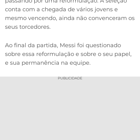
CASSINOS
passando por uma reformulação. A seleção
ONLINE
conta com a chegada de vários jovens e
LALIGA
2026
GRÊMIO
mesmo vencendo, ainda não convenceram os
seus torcedores.
ATLÉTICO
MG
Ao final da partida, Messi foi questionado
sobre essa reformulação e sobre o seu papel,
CRUZEIRO
e sua permanência na equipe.
PUBLICIDADE