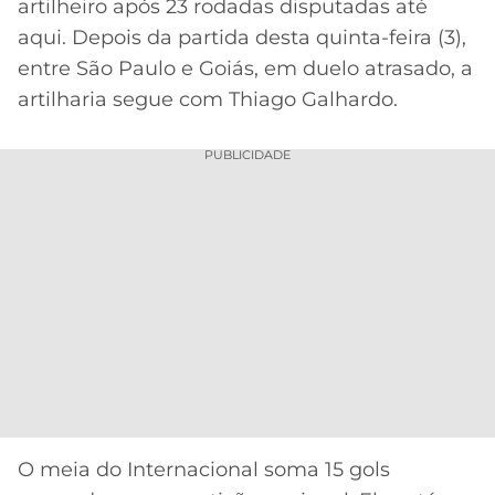
artilheiro após 23 rodadas disputadas até
MERCADO
CÓDIGO
CORINTHIANS
aqui. Depois da partida desta quinta-feira (3),
DA
DE
LIBERTADORES
entre São Paulo e Goiás, em duelo atrasado, a
BOLA
INDICAÇÃO
SÃO
artilharia segue com Thiago Galhardo.
BET365
PAULO
COPA
PALPITES
DO
PUBLICIDADE
CÓDIGO
BRASIL
SANTOS
BETANO
PREMIER
FLAMENGO
MELHORES
LEAGUE
APPS
DE
FLUMINENSE
COPA
APOSTAS
SUL-
BOTAFOGO
AMERICANA
CASSINOS
ONLINE
VASCO
LIGA
DOS
O meia do Internacional soma 15 gols
MELHORES
CAMPEÕES
INTERNACIONAL