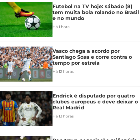
Futebol na TV hoje: sábado (8)
tem muita bola rolando no Brasil
e no mundo
Há 1 hora
Vasco chega a acordo por
Santiago Sosa e corre contra o
tempo por estreia
Há 12 horas
Endrick é disputado por quatro
clubes europeus e deve deixar o
Real Madrid
Há 13 horas