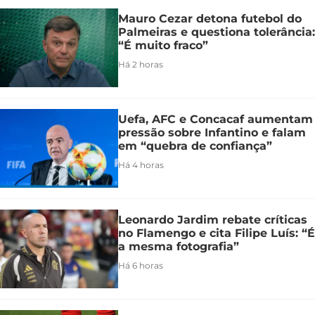
Mauro Cezar detona futebol do
Palmeiras e questiona tolerância:
“É muito fraco”
Há 2 horas
Uefa, AFC e Concacaf aumentam
pressão sobre Infantino e falam
em “quebra de confiança”
Há 4 horas
Leonardo Jardim rebate críticas
no Flamengo e cita Filipe Luís: “É
a mesma fotografia”
Há 6 horas