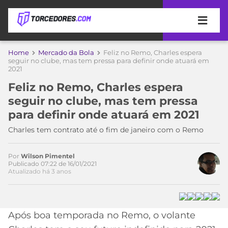
APOSTAS
Home
Mercado da Bola
Feliz no Remo, Charles espera
seguir no clube, mas tem pressa para definir onde atuará em
2021
ÚLTIMAS
DICAS
DE
Feliz no Remo, Charles espera
APOSTA
COPA
seguir no clube, mas tem pressa
DO
para definir onde atuará em 2021
MUNDO
MELHORES
Charles tem contrato até o fim de janeiro com o Remo
SITES
DE
TIMES
APOSTAS
Por
Wilson Pimentel
Publicado 07:22 de 16/01/2021
2026
Atualizado há 3 anos
CAMPEONATOS
MEU
TIME
CÓDIGO
MÍDIA
PROMOCIONAL
BRASILEIRÃO
Acesse o perfil do autor
Após boa temporada no Remo, o volante
ESPORTIVA
BETBOOM
PALMEIRAS
SÉRIE
no Twitter
A