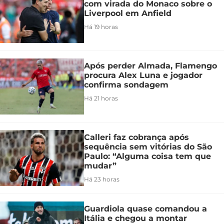
com virada do Monaco sobre o
Liverpool em Anfield
Há 19 horas
Após perder Almada, Flamengo
procura Alex Luna e jogador
confirma sondagem
Há 21 horas
Calleri faz cobrança após
sequência sem vitórias do São
Paulo: “Alguma coisa tem que
mudar”
Há 23 horas
Guardiola quase comandou a
Itália e chegou a montar