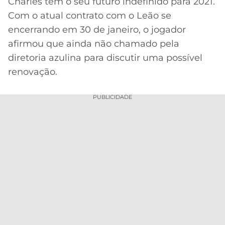
Charles tem o seu futuro indefinido para 2021.
Com o atual contrato com o Leão se
MERCADO
CÓDIGO
CORINTHIANS
DA
DE
LIBERTADORES
encerrando em 30 de janeiro, o jogador
BOLA
INDICAÇÃO
afirmou que ainda não chamado pela
SÃO
BET365
PAULO
COPA
diretoria azulina para discutir uma possível
PALPITES
DO
renovação.
CÓDIGO
BRASIL
SANTOS
BETANO
PUBLICIDADE
PREMIER
FLAMENGO
MELHORES
LEAGUE
APPS
DE
FLUMINENSE
COPA
APOSTAS
SUL-
BOTAFOGO
AMERICANA
CASSINOS
ONLINE
VASCO
LIGA
DOS
MELHORES
CAMPEÕES
INTERNACIONAL