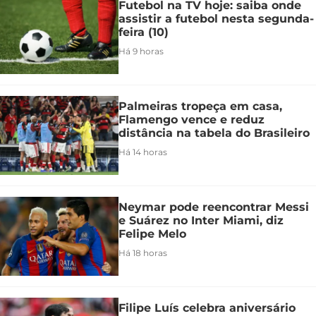
Futebol na TV hoje: saiba onde
assistir a futebol nesta segunda-
feira (10)
Há 9 horas
Palmeiras tropeça em casa,
Flamengo vence e reduz
distância na tabela do Brasileiro
Há 14 horas
Neymar pode reencontrar Messi
e Suárez no Inter Miami, diz
Felipe Melo
Há 18 horas
Filipe Luís celebra aniversário