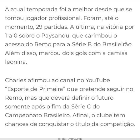
CASSINOS
ONLINE
A atual temporada foi a melhor desde que se
LALIGA
2026
GRÊMIO
tornou jogador profissional. Foram, até o
momento, 29 partidas. A última, na vitória por
ATLÉTICO
1 a 0 sobre o Paysandu, que carimbou o
MG
acesso do Remo para a Série B do Brasileirão.
Além disso, marcou dois gols com a camisa
CRUZEIRO
leonina.
Charles afirmou ao canal no YouTube
“Esporte de Primeira” que pretende seguir no
Remo, mas que deverá definir o futuro
somente após o fim da Série C do
Campeonato Brasileiro. Afinal, o clube tem
chances de conquistar o título da competição.
PUBLICIDADE