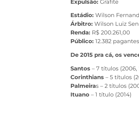
Expulsão:
Grafite
Estádio:
Wilson Fernande
Árbitro:
Wilson Luiz Se
Renda:
R$ 200.261,00
Público:
12.382 pagante
De 2015 pra cá, os venc
Santos
– 7 títulos (2006,
Corinthians
– 5 títulos (
Palmeira
s – 2 títulos (2
Ituano
– 1 título (2014)