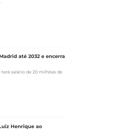
.
Madrid até 2032 e encerra
 terá salário de 20 milhões de
 Luiz Henrique ao