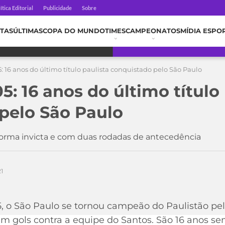
ítica Editorial
Publicidade
Sobre
TAS
ÚLTIMAS
COPA DO MUNDO
TIMES
CAMPEONATOS
MÍDIA ESPO
: 16 anos do último título paulista conquistado pelo São Paulo
5: 16 anos do último título
pelo São Paulo
 forma invicta e com duas rodadas de antecedência
1
5, o São Paulo se tornou campeão do Paulistão pela
 gols contra a equipe do Santos. São 16 anos sem