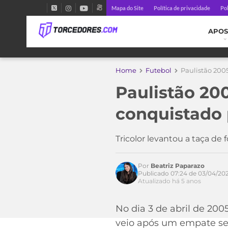
Mapa do Site
Política de privacidade
Pol
APOS
Home
Futebol
Paulistão 2005
Paulistão 200
conquistado 
Tricolor levantou a taça de
Por
Beatriz Paparazo
Publicado 07:24 de 03/04/202
Atualizado há 5 anos
No dia 3 de abril de 200
veio após um empate sem