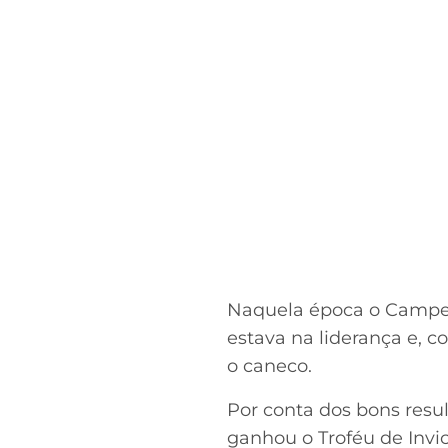
Acesse o perfil do autor
no Twitter
Naquela época o Campeon
estava na liderança e, 
o caneco.
Por conta dos bons resu
ganhou o Troféu de Invic