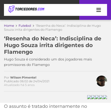
APOSTAS
Home
Futebol
‘Resenha do Neca’: Indisciplina de Hugo
Souza irrita dirigentes do Flamengo
ÚLTIMAS
DICAS
‘Resenha do Neca’: Indisciplina de
DE
Hugo Souza irrita dirigentes do
APOSTA
COPA
Flamengo
DO
MUNDO
MELHORES
Hugo Souza é considerado um dos jogadores mais
SITES
promissores do Flamengo
DE
TIMES
APOSTAS
Por
Wilson Pimentel
2026
Publicado 06:02 de 24/04/2021
Atualizado há 5 anos
CAMPEONATOS
MEU
TIME
CÓDIGO
MÍDIA
PROMOCIONAL
BRASILEIRÃO
Acesse o perfil do autor
ESPORTIVA
BETBOOM
PALMEIRAS
SÉRIE
O assunto é tratado internamente no
no Twitter
A