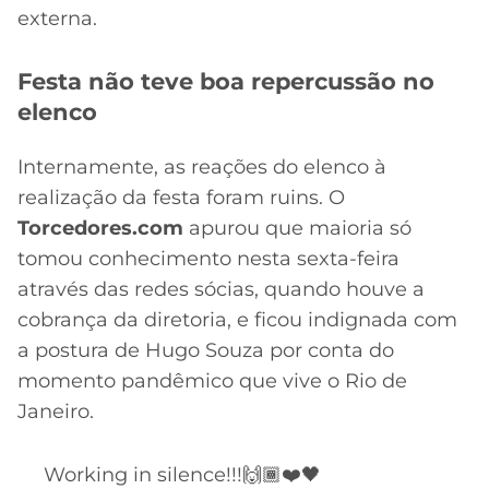
externa.
Festa não teve boa repercussão no
elenco
Internamente, as reações do elenco à
realização da festa foram ruins. O
Torcedores.com
apurou que maioria só
tomou conhecimento nesta sexta-feira
através das redes sócias, quando houve a
cobrança da diretoria, e ficou indignada com
a postura de Hugo Souza por conta do
momento pandêmico que vive o Rio de
Janeiro.
Working in silence!!!🙌🏾❤️🖤