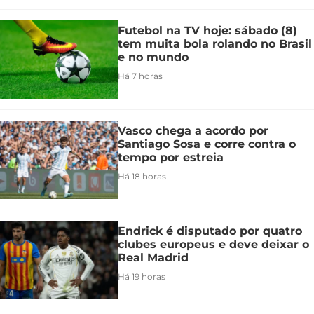
Futebol na TV hoje: sábado (8)
tem muita bola rolando no Brasil
e no mundo
Há 7 horas
Vasco chega a acordo por
Santiago Sosa e corre contra o
tempo por estreia
Há 18 horas
Endrick é disputado por quatro
clubes europeus e deve deixar o
Real Madrid
Há 19 horas