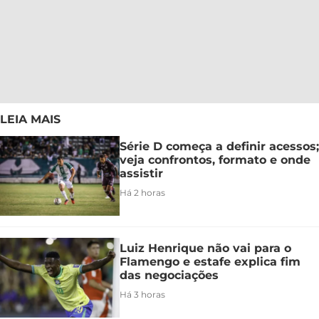
LEIA MAIS
Série D começa a definir acessos;
veja confrontos, formato e onde
assistir
Há 2 horas
Luiz Henrique não vai para o
Flamengo e estafe explica fim
das negociações
Há 3 horas