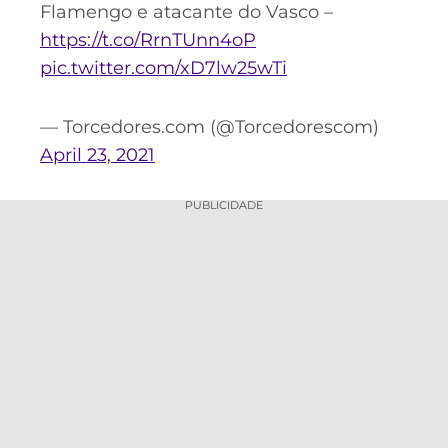
Flamengo e atacante do Vasco –
https://t.co/RrnTUnn4oP
pic.twitter.com/xD7lw25wTi
— Torcedores.com (@Torcedorescom)
April 23, 2021
PUBLICIDADE