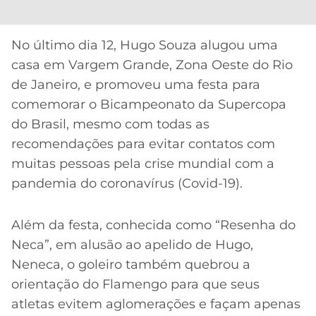
CASSINOS
ONLINE
LALIGA
2026
GRÊMIO
No último dia 12, Hugo Souza alugou uma
casa em Vargem Grande, Zona Oeste do Rio
ATLÉTICO
de Janeiro, e promoveu uma festa para
MG
comemorar o Bicampeonato da Supercopa
do Brasil, mesmo com todas as
CRUZEIRO
recomendações para evitar contatos com
muitas pessoas pela crise mundial com a
pandemia do coronavírus (Covid-19).
Além da festa, conhecida como “Resenha do
Neca”, em alusão ao apelido de Hugo,
Neneca, o goleiro também quebrou a
orientação do Flamengo para que seus
atletas evitem aglomerações e façam apenas