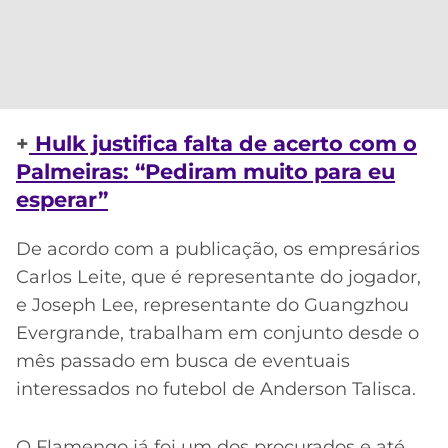
CASSINOS
ONLINE
LALIGA
2026
GRÊMIO
ATLÉTICO
MG
+
Hulk justifica falta de acerto com o
Palmeiras: “Pediram muito para eu
CRUZEIRO
esperar”
De acordo com a publicação, os empresários
Carlos Leite, que é representante do jogador,
e Joseph Lee, representante do Guangzhou
Evergrande, trabalham em conjunto desde o
mês passado em busca de eventuais
interessados no futebol de Anderson Talisca.
O Flamengo já foi um dos procurados e até