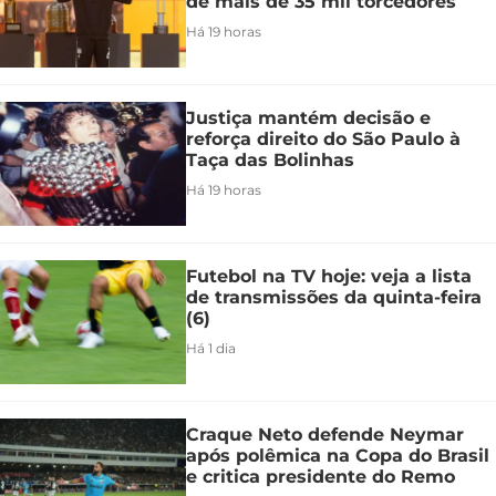
de mais de 35 mil torcedores
Há 19 horas
Justiça mantém decisão e
reforça direito do São Paulo à
Taça das Bolinhas
Há 19 horas
Futebol na TV hoje: veja a lista
de transmissões da quinta-feira
(6)
Há 1 dia
Craque Neto defende Neymar
após polêmica na Copa do Brasil
e critica presidente do Remo