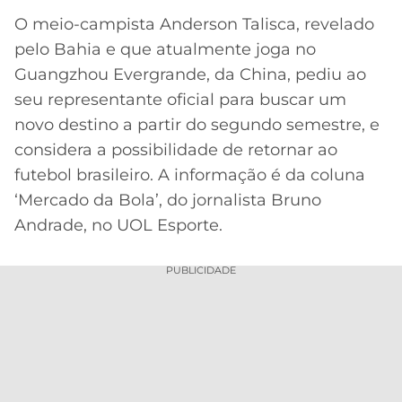
O meio-campista Anderson Talisca, revelado
MERCADO
CÓDIGO
CORINTHIANS
DA
DE
LIBERTADORES
pelo Bahia e que atualmente joga no
BOLA
INDICAÇÃO
Guangzhou Evergrande, da China, pediu ao
SÃO
BET365
PAULO
COPA
seu representante oficial para buscar um
PALPITES
DO
novo destino a partir do segundo semestre, e
CÓDIGO
BRASIL
SANTOS
considera a possibilidade de retornar ao
BETANO
futebol brasileiro. A informação é da coluna
PREMIER
FLAMENGO
‘Mercado da Bola’, do jornalista Bruno
MELHORES
LEAGUE
Andrade, no UOL Esporte.
APPS
DE
FLUMINENSE
COPA
APOSTAS
PUBLICIDADE
SUL-
BOTAFOGO
AMERICANA
CASSINOS
ONLINE
VASCO
LIGA
DOS
MELHORES
CAMPEÕES
INTERNACIONAL