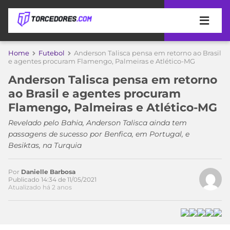
APOSTAS
Home
Futebol
Anderson Talisca pensa em retorno ao Brasil
e agentes procuram Flamengo, Palmeiras e Atlético-MG
ÚLTIMAS
DICAS
Anderson Talisca pensa em retorno
DE
ao Brasil e agentes procuram
APOSTA
COPA
Flamengo, Palmeiras e Atlético-MG
DO
MUNDO
MELHORES
Revelado pelo Bahia, Anderson Talisca ainda tem
SITES
passagens de sucesso por Benfica, em Portugal, e
DE
Besiktas, na Turquia
TIMES
APOSTAS
2026
Por
Danielle Barbosa
CAMPEONATOS
MEU
Publicado 14:34 de 11/05/2021
Atualizado há 2 anos
TIME
CÓDIGO
MÍDIA
PROMOCIONAL
BRASILEIRÃO
ESPORTIVA
BETBOOM
PALMEIRAS
SÉRIE
A