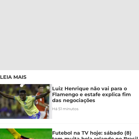
LEIA MAIS
Luiz Henrique não vai para o
Flamengo e estafe explica fim
das negociações
Há 51 minutos
Futebol na TV hoje: sábado (8)
tem muita bola rolando no Brasil