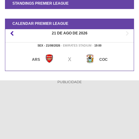
CASSINOS
STANDINGS PREMIER LEAGUE
ONLINE
LALIGA
2026
GRÊMIO
CALENDAR PREMIER LEAGUE
ATLÉTICO
⌜
⌝
21 DE AGO DE 2026
MG
SEX
-
21/08/2026
-
EMIRATES STADIUM
-
19:00
CRUZEIRO
X
ARS
COC
PUBLICIDADE