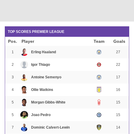
TOP SCORES PREMIER LEAGUE
Pos.
Player
Team
Goals
1
Erling Haaland
27
2
Igor Thiago
22
3
Antoine Semenyo
17
4
Ollie Watkins
16
5
Morgan Gibbs-White
15
5
Joao Pedro
15
7
Dominic Calvert-Lewin
14