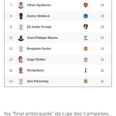
7
Viktor Gyokeres
14
9
Danny Welbeck
13
9
Eli Junior Kroupi
13
11
Jean-Philippe Mateta
12
12
Benjamin Sesko
11
12
Hugo Ekitike
11
12
Richarlison
11
12
Zian Flemming
11
Na “final antecipada” da Liga dos Campeões,