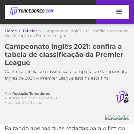
APOSTAS
Home
Tabelas
Campeonato Inglês 2021: confira a tabela de
classificação da Premier League
ÚLTIMAS
DICAS
Campeonato Inglês 2021: confira a
DE
tabela de classificação da Premier
APOSTA
COPA
League
DO
MUNDO
MELHORES
Confira a tabela de classificação completa do Campeonato
SITES
Inglês de 2021; A Premier League está na esta final
DE
TIMES
APOSTAS
Por
Redação Torcedores
2026
Publicado 21:33 de 10/05/2021
Atualizado há 3 anos
CAMPEONATOS
MEU
TIME
CÓDIGO
MÍDIA
PROMOCIONAL
BRASILEIRÃO
ESPORTIVA
BETBOOM
PALMEIRAS
SÉRIE
Faltando apenas duas rodadas para o fim do
A