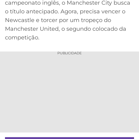
campeonato inglês, o Manchester City busca
MERCADO
CÓDIGO
CORINTHIANS
o título antecipado. Agora, precisa vencer o
DA
DE
LIBERTADORES
Newcastle e torcer por um tropeço do
BOLA
INDICAÇÃO
SÃO
Manchester United, o segundo colocado da
BET365
PAULO
COPA
competição.
PALPITES
DO
CÓDIGO
BRASIL
SANTOS
PUBLICIDADE
BETANO
PREMIER
FLAMENGO
MELHORES
LEAGUE
APPS
DE
FLUMINENSE
COPA
APOSTAS
SUL-
BOTAFOGO
AMERICANA
CASSINOS
ONLINE
VASCO
LIGA
DOS
MELHORES
CAMPEÕES
INTERNACIONAL