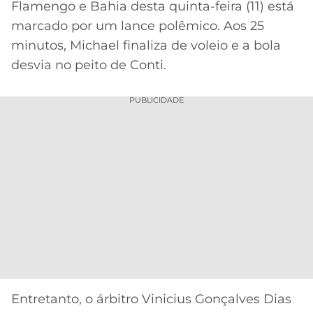
Flamengo e Bahia desta quinta-feira (11) está
MERCADO
CÓDIGO
CORINTHIANS
marcado por um lance polêmico. Aos 25
DA
DE
LIBERTADORES
minutos, Michael finaliza de voleio e a bola
BOLA
INDICAÇÃO
SÃO
desvia no peito de Conti.
BET365
PAULO
COPA
PALPITES
DO
PUBLICIDADE
CÓDIGO
BRASIL
SANTOS
BETANO
PREMIER
FLAMENGO
MELHORES
LEAGUE
APPS
DE
FLUMINENSE
COPA
APOSTAS
SUL-
BOTAFOGO
AMERICANA
CASSINOS
ONLINE
VASCO
LIGA
DOS
MELHORES
CAMPEÕES
Entretanto, o árbitro Vinicius Gonçalves Dias
INTERNACIONAL