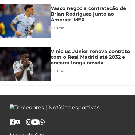
Vasco negocia contratação de
Brian Rodríguez junto ao
América-MEX
Há 1 dia
Vinicius Júnior renova contrato
com o Real Madrid até 2032 e
encerra longa novela
Há 1 dia