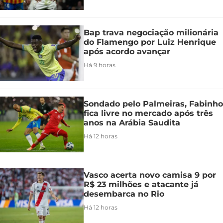
Bap trava negociação milionária
do Flamengo por Luiz Henrique
após acordo avançar
Há 9 horas
Sondado pelo Palmeiras, Fabinho
fica livre no mercado após três
anos na Arábia Saudita
Há 12 horas
Vasco acerta novo camisa 9 por
R$ 23 milhões e atacante já
desembarca no Rio
Há 12 horas