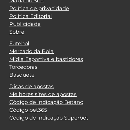
Mapa do Site
Política de privacidade
Política Editorial
Publicidade
Sobre
Futebol
Mercado da Bola
Mídia Esportiva e bastidores
Torcedoras
Basquete
Dicas de apostas
Melhores sites de apostas
Código de indicação Betano
Código bet365
Código de indicação Superbet