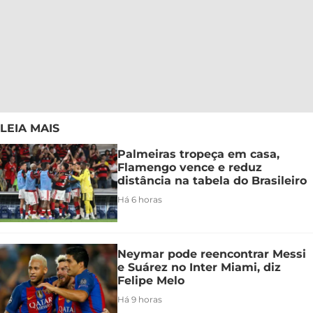
LEIA MAIS
Palmeiras tropeça em casa,
Flamengo vence e reduz
distância na tabela do Brasileiro
Há 6 horas
Neymar pode reencontrar Messi
e Suárez no Inter Miami, diz
Felipe Melo
Há 9 horas