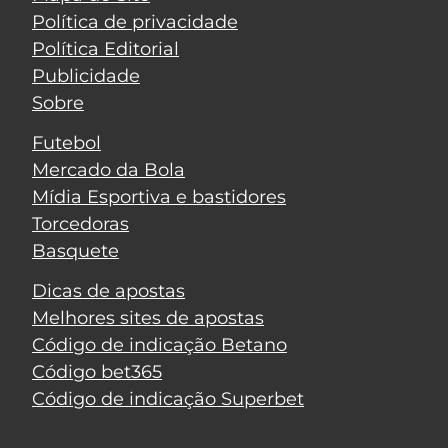
Política de privacidade
Política Editorial
Publicidade
Sobre
Futebol
Mercado da Bola
Mídia Esportiva e bastidores
Torcedoras
Basquete
Dicas de apostas
Melhores sites de apostas
Código de indicação Betano
Código bet365
Código de indicação Superbet