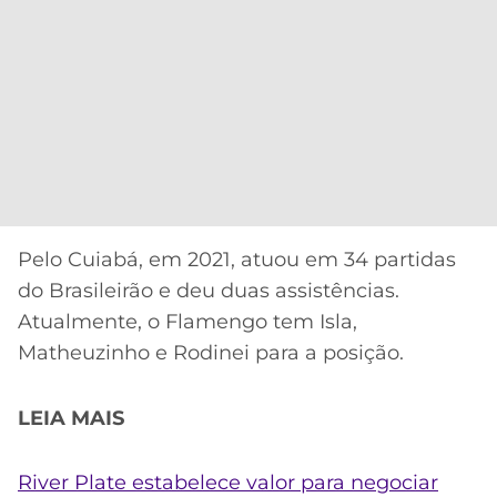
Pelo Cuiabá, em 2021, atuou em 34 partidas
do Brasileirão e deu duas assistências.
Atualmente, o Flamengo tem Isla,
Matheuzinho e Rodinei para a posição.
LEIA MAIS
River Plate estabelece valor para negociar