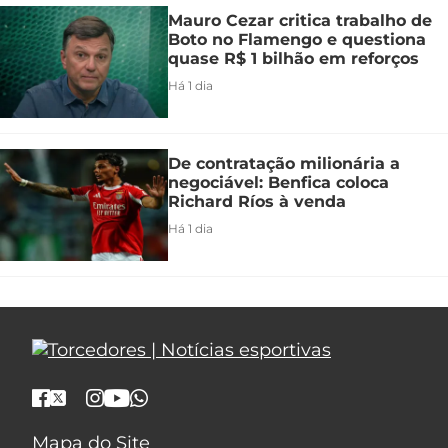
Mauro Cezar critica trabalho de
Boto no Flamengo e questiona
quase R$ 1 bilhão em reforços
Há 1 dia
De contratação milionária a
negociável: Benfica coloca
Richard Ríos à venda
Há 1 dia
Mapa do Site