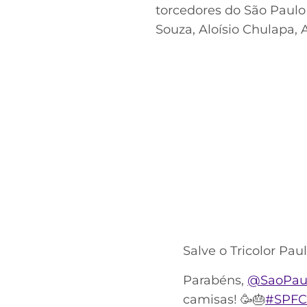
torcedores do São Paulo
Souza, Aloísio Chulapa, 
Salve o Tricolor Paul
Parabéns,
@SaoPau
camisas! 🥳🎂
#SPFC