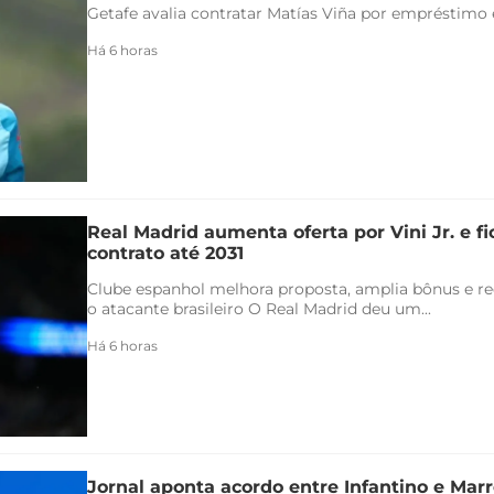
Getafe avalia contratar Matías Viña por empréstimo
Há 6 horas
Real Madrid aumenta oferta por Vini Jr. e f
contrato até 2031
Clube espanhol melhora proposta, amplia bônus e re
o atacante brasileiro O Real Madrid deu um...
Há 6 horas
Jornal aponta acordo entre Infantino e Marr