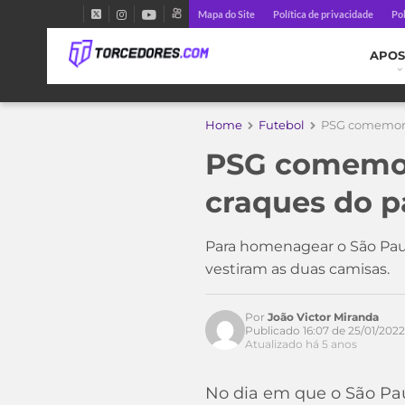
Mapa do Site
Política de privacidade
Pol
APOS
Home
Futebol
PSG comemora 
PSG comemora
craques do 
Para homenagear o São Paulo
vestiram as duas camisas.
Por
João Victor Miranda
Publicado 16:07 de 25/01/2022
Atualizado há 5 anos
No dia em que o São Pau