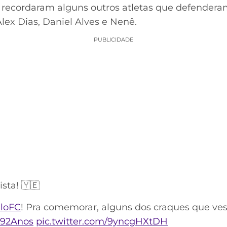
 recordaram alguns outros atletas que defendera
Alex Dias, Daniel Alves e Nenê.
PUBLICIDADE
ista! 🇾🇪
loFC
! Pra comemorar, alguns dos craques que ve
92Anos
pic.twitter.com/9yncgHXtDH