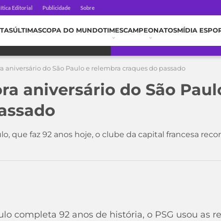
ítica Editorial
Publicidade
Sobre
TAS
ÚLTIMAS
COPA DO MUNDO
TIMES
CAMPEONATOS
MÍDIA ESPO
aniversário do São Paulo e relembra craques do passado
 aniversário do São Paul
passado
, que faz 92 anos hoje, o clube da capital francesa rec
lo completa 92 anos de história, o PSG usou as re