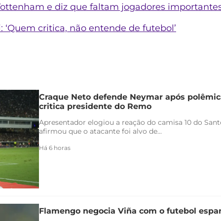
 Tottenham e diz que faltam jogadores importante
‘Quem critica, não entende de futebol’
Craque Neto defende Neymar após polêmica
critica presidente do Remo
Apresentador elogiou a reação do camisa 10 do Santo
afirmou que o atacante foi alvo de...
Há 6 horas
Flamengo negocia Viña com o futebol espa