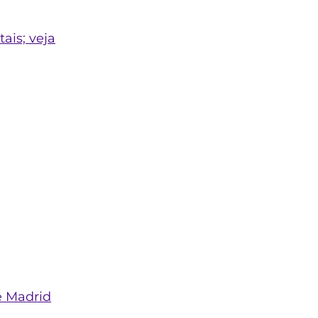
ais; veja
e Madrid