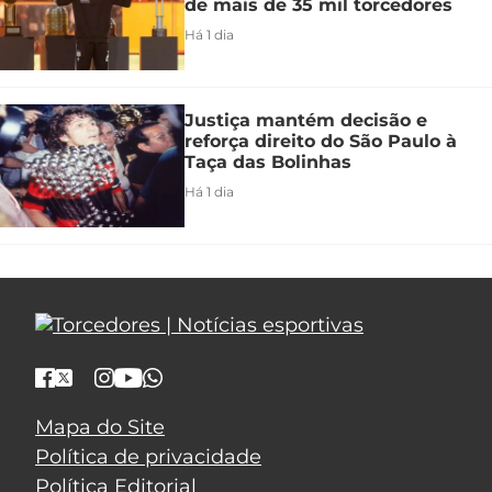
de mais de 35 mil torcedores
Há 1 dia
Justiça mantém decisão e
reforça direito do São Paulo à
Taça das Bolinhas
Há 1 dia
Mapa do Site
Política de privacidade
Política Editorial