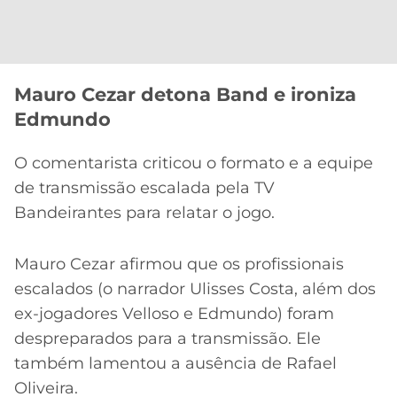
CASSINOS
ONLINE
LALIGA
2026
GRÊMIO
ATLÉTICO
Mauro Cezar detona Band e ironiza
MG
Edmundo
CRUZEIRO
O comentarista criticou o formato e a equipe
de transmissão escalada pela TV
Bandeirantes para relatar o jogo.
Mauro Cezar afirmou que os profissionais
escalados (o narrador Ulisses Costa, além dos
ex-jogadores Velloso e Edmundo) foram
despreparados para a transmissão. Ele
também lamentou a ausência de Rafael
Oliveira.