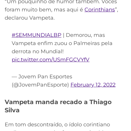
“Um pouquinho de humor também. Vocês
foram muito bem, mas aqui é
Corinthians
”,
declarou Vampeta.
#SEMMUNDIALBP
| Demorou, mas
Vampeta enfim zuou o Palmeiras pela
derrota no Mundial!
pic.twitter.com/USmFGCVYfV
— Jovem Pan Esportes
(@JovemPanEsporte)
February 12, 2022
Vampeta manda recado a Thiago
Silva
Em tom descontraído, o ídolo corintiano