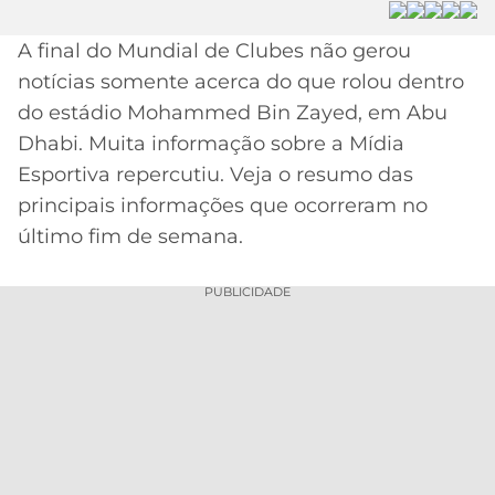
MERCADO
CÓDIGO
CORINTHIANS
A final do Mundial de Clubes não gerou
DA
DE
LIBERTADORES
notícias somente acerca do que rolou dentro
BOLA
INDICAÇÃO
SÃO
BET365
do estádio Mohammed Bin Zayed, em Abu
PAULO
COPA
Dhabi. Muita informação sobre a Mídia
PALPITES
DO
CÓDIGO
BRASIL
Esportiva repercutiu. Veja o resumo das
SANTOS
BETANO
principais informações que ocorreram no
PREMIER
último fim de semana.
FLAMENGO
MELHORES
LEAGUE
APPS
PUBLICIDADE
DE
FLUMINENSE
COPA
APOSTAS
SUL-
BOTAFOGO
AMERICANA
CASSINOS
ONLINE
VASCO
LIGA
DOS
MELHORES
CAMPEÕES
INTERNACIONAL