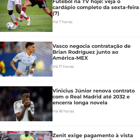
Futebol na TV hoje: veja o
cardápio completo da sexta-feira
(7)
Há 7 horas
Vasco negocia contratação de
Brian Rodríguez junto ao
América-MEX
Há 17 horas
Vinicius Júnior renova contrato
com o Real Madrid até 2032 e
encerra longa novela
Há 18 horas
Zenit exige pagamento à vista