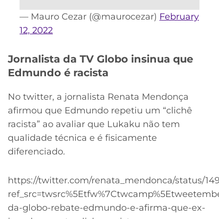
— Mauro Cezar (@maurocezar)
February
12, 2022
Jornalista da TV Globo insinua que
Edmundo é racista
No twitter, a jornalista Renata Mendonça
afirmou que Edmundo repetiu um “clichê
racista” ao avaliar que Lukaku não tem
qualidade técnica e é fisicamente
diferenciado.
https://twitter.com/renata_mendonca/status/1
ref_src=twsrc%5Etfw%7Ctwcamp%5Etweetembe
da-globo-rebate-edmundo-e-afirma-que-ex-