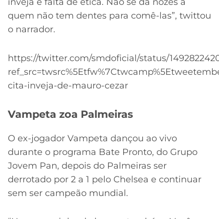
inveja e falta de ética. Não se dá nozes a
quem não tem dentes para comê-las”, twittou
o narrador.
https://twitter.com/smdoficial/status/1492822
ref_src=twsrc%5Etfw%7Ctwcamp%5Etweetemb
cita-inveja-de-mauro-cezar
Vampeta zoa Palmeiras
O ex-jogador Vampeta dançou ao vivo
durante o programa Bate Pronto, do Grupo
Jovem Pan, depois do Palmeiras ser
derrotado por 2 a 1 pelo Chelsea e continuar
sem ser campeão mundial.