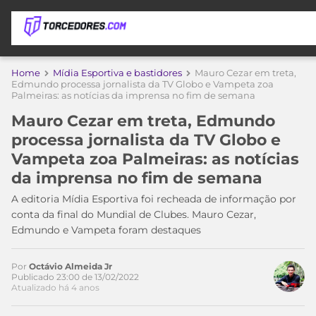
APOSTAS
Home
Mídia Esportiva e bastidores
Mauro Cezar em treta,
Edmundo processa jornalista da TV Globo e Vampeta zoa
Palmeiras: as notícias da imprensa no fim de semana
ÚLTIMAS
DICAS
DE
Mauro Cezar em treta, Edmundo
APOSTA
COPA
processa jornalista da TV Globo e
DO
Vampeta zoa Palmeiras: as notícias
MUNDO
MELHORES
da imprensa no fim de semana
SITES
DE
A editoria Mídia Esportiva foi recheada de informação por
TIMES
Acesse o perfil do autor
APOSTAS
conta da final do Mundial de Clubes. Mauro Cezar,
no Twitter
2026
Edmundo e Vampeta foram destaques
CAMPEONATOS
MEU
TIME
Por
Octávio Almeida Jr
CÓDIGO
Publicado 23:00 de 13/02/2022
MÍDIA
PROMOCIONAL
BRASILEIRÃO
Atualizado há 4 anos
ESPORTIVA
BETBOOM
PALMEIRAS
SÉRIE
A