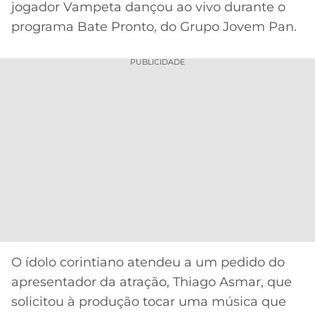
jogador Vampeta dançou ao vivo durante o
MERCADO
CÓDIGO
CORINTHIANS
programa Bate Pronto, do Grupo Jovem Pan.
DA
DE
LIBERTADORES
BOLA
INDICAÇÃO
SÃO
PUBLICIDADE
BET365
PAULO
COPA
PALPITES
DO
CÓDIGO
BRASIL
SANTOS
BETANO
PREMIER
FLAMENGO
MELHORES
LEAGUE
APPS
DE
FLUMINENSE
COPA
APOSTAS
SUL-
BOTAFOGO
AMERICANA
CASSINOS
ONLINE
O ídolo corintiano atendeu a um pedido do
VASCO
LIGA
apresentador da atração, Thiago Asmar, que
DOS
MELHORES
CAMPEÕES
solicitou à produção tocar uma música que
INTERNACIONAL