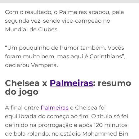
Com o resultado, o Palmeiras acabou, pela
segunda vez, sendo vice-campeão no
Mundial de Clubes.
“Um pouquinho de humor também. Vocês
foram muito bem, mas aqui é Corinthians”,
declarou Vampeta.
Chelsea x
Palmeiras
: resumo
do jogo
A final entre
Palmeiras
e Chelsea foi
equilibrada do começo ao fim. O título só foi
definido na prorrogação e após 120 minutos
de bola rolando, no estádio Mohammed Bin