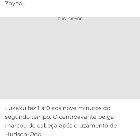
Zayed.
PUBLICIDADE
Lukaku fez 1 a 0 aos nove minutos do
segundo tempo. O centroavante belga
marcou de cabeça após cruzamento de
Hudson-Odoi.