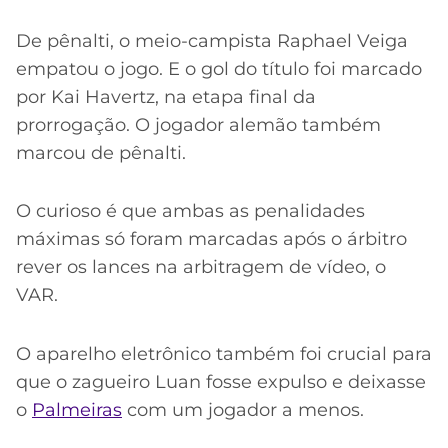
De pênalti, o meio-campista Raphael Veiga
empatou o jogo. E o gol do título foi marcado
por Kai Havertz, na etapa final da
prorrogação. O jogador alemão também
marcou de pênalti.
O curioso é que ambas as penalidades
máximas só foram marcadas após o árbitro
rever os lances na arbitragem de vídeo, o
VAR.
O aparelho eletrônico também foi crucial para
que o zagueiro Luan fosse expulso e deixasse
o
Palmeiras
com um jogador a menos.