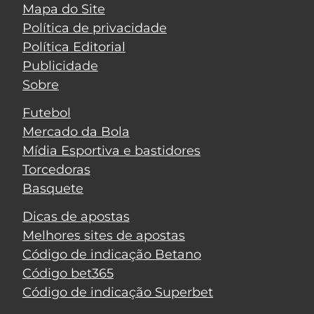
Mapa do Site
Política de privacidade
Política Editorial
Publicidade
Sobre
Futebol
Mercado da Bola
Mídia Esportiva e bastidores
Torcedoras
Basquete
Dicas de apostas
Melhores sites de apostas
Código de indicação Betano
Código bet365
Código de indicação Superbet