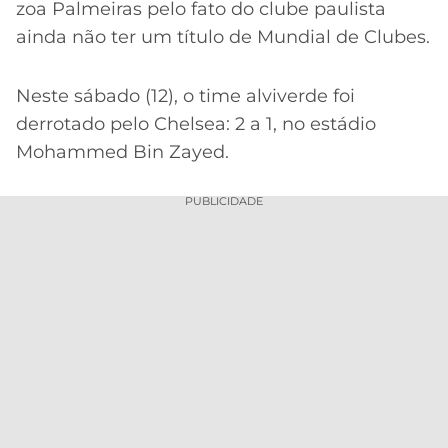
CASSINOS
zoa Palmeiras pelo fato do clube paulista
ONLINE
LALIGA
ainda não ter um título de Mundial de Clubes.
2026
GRÊMIO
Neste sábado (12), o time alviverde foi
ATLÉTICO
MG
derrotado pelo Chelsea: 2 a 1, no estádio
Mohammed Bin Zayed.
CRUZEIRO
PUBLICIDADE