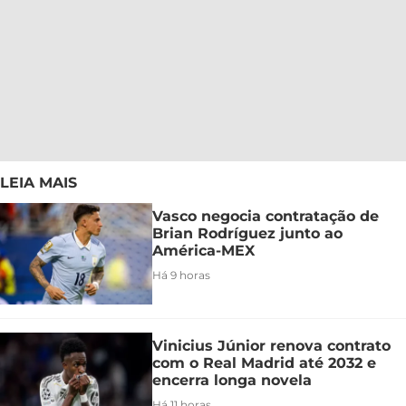
LEIA MAIS
Vasco negocia contratação de
Brian Rodríguez junto ao
América-MEX
Há 9 horas
Vinicius Júnior renova contrato
com o Real Madrid até 2032 e
encerra longa novela
Há 11 horas