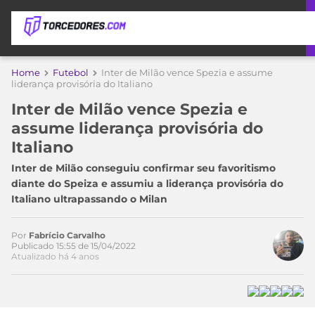
APOSTAS
Home
Futebol
Inter de Milão vence Spezia e assume
liderança provisória do Italiano
ÚLTIMAS
DICAS
Inter de Milão vence Spezia e
DE
assume liderança provisória do
APOSTA
COPA
Italiano
DO
MUNDO
MELHORES
Inter de Milão conseguiu confirmar seu favoritismo
SITES
diante do Speiza e assumiu a liderança provisória do
DE
Italiano ultrapassando o Milan
TIMES
APOSTAS
2026
Por
Fabrício Carvalho
CAMPEONATOS
MEU
Publicado 15:55 de 15/04/2022
Atualizado há 4 anos
TIME
CÓDIGO
MÍDIA
PROMOCIONAL
BRASILEIRÃO
ESPORTIVA
BETBOOM
PALMEIRAS
SÉRIE
A