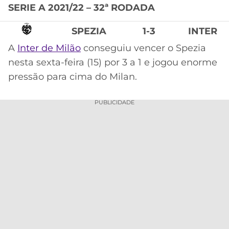
SERIE A 2021/22 – 32ª RODADA
MERCADO
CÓDIGO
CORINTHIANS
DA
DE
LIBERTADORES
SPEZIA
1-3
INTER
BOLA
INDICAÇÃO
SÃO
A
Inter de Milão
conseguiu vencer o Spezia
BET365
PAULO
COPA
nesta sexta-feira (15) por 3 a 1 e jogou enorme
PALPITES
DO
pressão para cima do Milan.
CÓDIGO
BRASIL
SANTOS
BETANO
PUBLICIDADE
PREMIER
FLAMENGO
MELHORES
LEAGUE
APPS
DE
FLUMINENSE
COPA
APOSTAS
SUL-
BOTAFOGO
AMERICANA
CASSINOS
ONLINE
VASCO
LIGA
DOS
MELHORES
CAMPEÕES
INTERNACIONAL