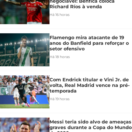
negociável: Benfica coloca
Richard Ríos à venda
Há 16 horas
Flamengo mira atacante de 19
anos do Banfield para reforçar o
setor ofensivo
Há 18 horas
Com Endrick titular e Vini Jr. de
volta, Real Madrid vence na pré-
temporada
Há 19 horas
Messi teria sido alvo de ameaças
graves durante a Copa do Mundo