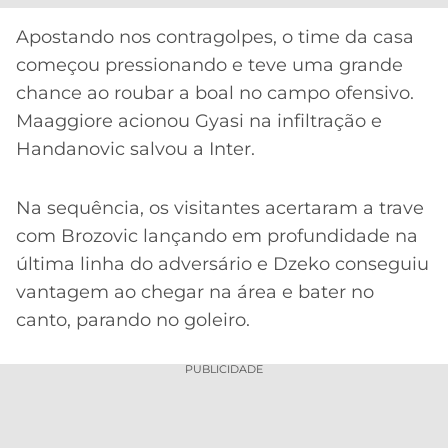
CASSINOS
ONLINE
LALIGA
Apostando nos contragolpes, o time da casa
2026
GRÊMIO
começou pressionando e teve uma grande
chance ao roubar a boal no campo ofensivo.
ATLÉTICO
Maaggiore acionou Gyasi na infiltração e
MG
Handanovic salvou a Inter.
CRUZEIRO
Na sequência, os visitantes acertaram a trave
com Brozovic lançando em profundidade na
última linha do adversário e Dzeko conseguiu
vantagem ao chegar na área e bater no
canto, parando no goleiro.
PUBLICIDADE