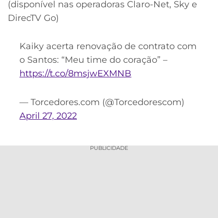
(disponível nas operadoras Claro-Net, Sky e
DirecTV Go)
Kaiky acerta renovação de contrato com
o Santos: “Meu time do coração” –
https://t.co/8msjwEXMNB
— Torcedores.com (@Torcedorescom)
April 27, 2022
PUBLICIDADE