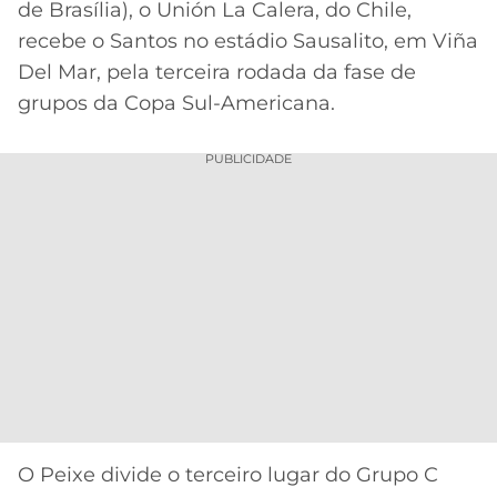
de Brasília), o Unión La Calera, do Chile,
MERCADO
CÓDIGO
CORINTHIANS
recebe o Santos no estádio Sausalito, em Viña
DA
DE
LIBERTADORES
Del Mar, pela terceira rodada da fase de
BOLA
INDICAÇÃO
SÃO
grupos da Copa Sul-Americana.
BET365
PAULO
COPA
PALPITES
DO
PUBLICIDADE
CÓDIGO
BRASIL
SANTOS
BETANO
PREMIER
FLAMENGO
MELHORES
LEAGUE
APPS
DE
FLUMINENSE
COPA
APOSTAS
SUL-
BOTAFOGO
AMERICANA
CASSINOS
ONLINE
VASCO
LIGA
DOS
MELHORES
CAMPEÕES
O Peixe divide o terceiro lugar do Grupo C
INTERNACIONAL