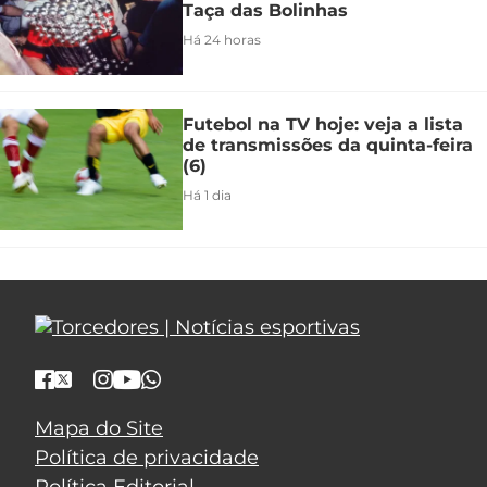
Taça das Bolinhas
Há 24 horas
Futebol na TV hoje: veja a lista
de transmissões da quinta-feira
(6)
Há 1 dia
Mapa do Site
Política de privacidade