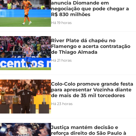
anuncia Diomande em
negociação que pode chegar a
R$ 830 milhões
Há 19 horas
River Plate dá chapéu no
Flamengo e acerta contratação
de Thiago Almada
Há 21 horas
Colo-Colo promove grande festa
para apresentar Vozinha diante
de mais de 35 mil torcedores
Há 23 horas
Justiça mantém decisão e
reforça direito do São Paulo à