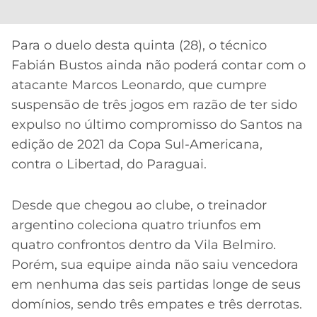
Para o duelo desta quinta (28), o técnico
Fabián Bustos ainda não poderá contar com o
atacante Marcos Leonardo, que cumpre
suspensão de três jogos em razão de ter sido
expulso no último compromisso do Santos na
edição de 2021 da Copa Sul-Americana,
contra o Libertad, do Paraguai.
Desde que chegou ao clube, o treinador
argentino coleciona quatro triunfos em
quatro confrontos dentro da Vila Belmiro.
Porém, sua equipe ainda não saiu vencedora
em nenhuma das seis partidas longe de seus
domínios, sendo três empates e três derrotas.