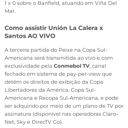
1 x 0 sobre o Banfield, atuando em Viña Del
Mar.
Como assistir Unión La Calera x
Santos AO VIVO
A terceira partida do Peixe na Copa Sul-
Americana será transmitida ao vivo e com
exclusividade pela
Conmebol TV
, canal
fechado em sistema de pay-per-view que
detém os direitos de exibição da Copa
Libertadores da América, Copa Sul-
Americana e Recopa Sul-Americana, e pode
ser adquirido por meio de um plano de TV por
assinatura (disponível nas operadoras Claro-
Net, Sky e DirecTV Go).