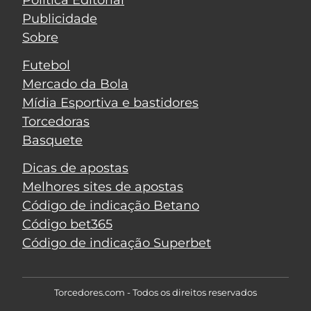
Política Editorial
Publicidade
Sobre
Futebol
Mercado da Bola
Mídia Esportiva e bastidores
Torcedoras
Basquete
Dicas de apostas
Melhores sites de apostas
Código de indicação Betano
Código bet365
Código de indicação Superbet
Torcedores.com - Todos os direitos reservados