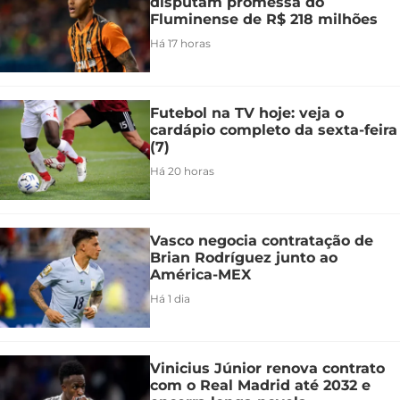
disputam promessa do
Fluminense de R$ 218 milhões
Há 17 horas
Futebol na TV hoje: veja o
cardápio completo da sexta-feira
(7)
Há 20 horas
Vasco negocia contratação de
Brian Rodríguez junto ao
América-MEX
Há 1 dia
Vinicius Júnior renova contrato
com o Real Madrid até 2032 e