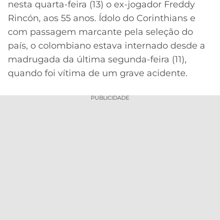
nesta quarta-feira (13) o ex-jogador Freddy
MERCADO
CÓDIGO
CORINTHIANS
Rincón, aos 55 anos. Ídolo do Corinthians e
DA
DE
LIBERTADORES
com passagem marcante pela seleção do
BOLA
INDICAÇÃO
SÃO
país, o colombiano estava internado desde a
BET365
PAULO
COPA
madrugada da última segunda-feira (11),
PALPITES
DO
quando foi vítima de um grave acidente.
CÓDIGO
BRASIL
SANTOS
BETANO
PUBLICIDADE
PREMIER
FLAMENGO
MELHORES
LEAGUE
APPS
DE
FLUMINENSE
COPA
APOSTAS
SUL-
BOTAFOGO
AMERICANA
CASSINOS
ONLINE
VASCO
LIGA
DOS
MELHORES
CAMPEÕES
INTERNACIONAL