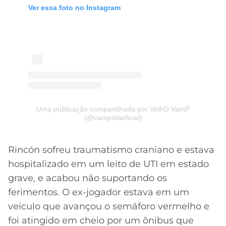
Ver essa foto no Instagram
Uma publicação compartilhada por VelhO VamP
(@vampetaoficial)
Rincón sofreu traumatismo craniano e estava
hospitalizado em um leito de UTI em estado
grave, e acabou não suportando os
ferimentos. O ex-jogador estava em um
veículo que avançou o semáforo vermelho e
foi atingido em cheio por um ônibus que