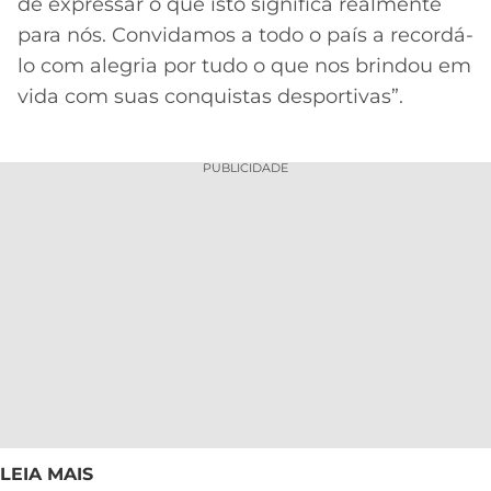
de expressar o que isto significa realmente
para nós. Convidamos a todo o país a recordá-
lo com alegria por tudo o que nos brindou em
vida com suas conquistas desportivas”.
PUBLICIDADE
LEIA MAIS