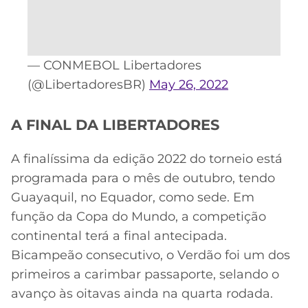
— CONMEBOL Libertadores
(@LibertadoresBR)
May 26, 2022
A FINAL DA LIBERTADORES
A finalíssima da edição 2022 do torneio está
programada para o mês de outubro, tendo
Guayaquil, no Equador, como sede. Em
função da Copa do Mundo, a competição
continental terá a final antecipada.
Bicampeão consecutivo, o Verdão foi um dos
primeiros a carimbar passaporte, selando o
avanço às oitavas ainda na quarta rodada.