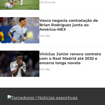
Há 19 horas
Vasco negocia contratação de
Brian Rodríguez junto ao
América-MEX
Há 1 dia
Vinicius Júnior renova contrato
com o Real Madrid até 2032 e
encerra longa novela
Há 1 dia