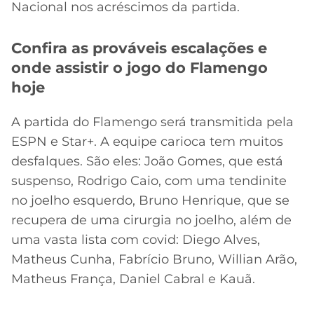
Nacional nos acréscimos da partida.
Confira as prováveis escalações e
onde assistir o jogo do Flamengo
hoje
A partida do Flamengo será transmitida pela
ESPN e Star+. A equipe carioca tem muitos
desfalques. São eles: João Gomes, que está
suspenso, Rodrigo Caio, com uma tendinite
no joelho esquerdo, Bruno Henrique, que se
recupera de uma cirurgia no joelho, além de
uma vasta lista com covid: Diego Alves,
Matheus Cunha, Fabrício Bruno, Willian Arão,
Matheus França, Daniel Cabral e Kauã.