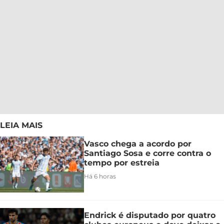
LEIA MAIS
Vasco chega a acordo por
Santiago Sosa e corre contra o
tempo por estreia
Há 6 horas
Endrick é disputado por quatro