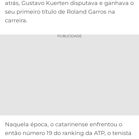
atrás, Gustavo Kuerten disputava e ganhava o
MERCADO
CÓDIGO
CORINTHIANS
seu primeiro título de Roland Garros na
DA
DE
LIBERTADORES
carreira.
BOLA
INDICAÇÃO
SÃO
BET365
PAULO
COPA
PUBLICIDADE
PALPITES
DO
CÓDIGO
BRASIL
SANTOS
BETANO
PREMIER
FLAMENGO
MELHORES
LEAGUE
APPS
DE
FLUMINENSE
COPA
APOSTAS
SUL-
BOTAFOGO
AMERICANA
CASSINOS
ONLINE
VASCO
LIGA
Naquela época, o catarinense enfrentou o
DOS
MELHORES
CAMPEÕES
então número 19 do ranking da ATP, o tenista
INTERNACIONAL