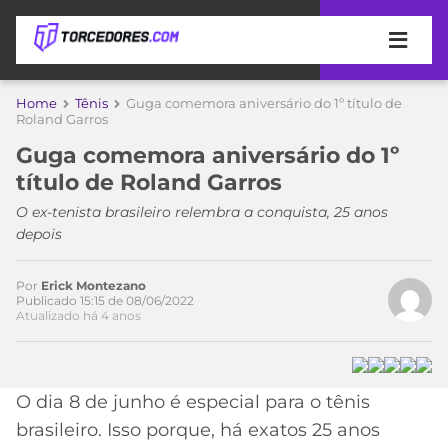
APOSTAS
Home
Tênis
Guga comemora aniversário do 1º título de
Roland Garros
ÚLTIMAS
DICAS
Guga comemora aniversário do 1º
DE
título de Roland Garros
APOSTA
COPA
O ex-tenista brasileiro relembra a conquista, 25 anos
DO
depois
MUNDO
MELHORES
SITES
DE
Por
Erick Montezano
TIMES
Publicado 15:15 de 08/06/2022
APOSTAS
Atualizado há 4 anos
2026
CAMPEONATOS
MEU
TIME
CÓDIGO
O dia 8 de junho é especial para o tênis
MÍDIA
PROMOCIONAL
BRASILEIRÃO
ESPORTIVA
BETBOOM
PALMEIRAS
SÉRIE
brasileiro. Isso porque, há exatos 25 anos
A