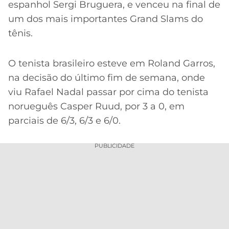
CASSINOS
espanhol Sergi Bruguera, e venceu na final de
ONLINE
LALIGA
um dos mais importantes Grand Slams do
2026
GRÊMIO
tênis.
ATLÉTICO
MG
O tenista brasileiro esteve em Roland Garros,
na decisão do último fim de semana, onde
CRUZEIRO
viu Rafael Nadal passar por cima do tenista
norueguês Casper Ruud, por 3 a 0, em
parciais de 6/3, 6/3 e 6/0.
PUBLICIDADE