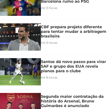
Barcelona rumo ao PSG
Há 13 horas
CBF prepara projeto diferente
para tentar mudar a arbitragem
brasileira
Há 13 horas
Santos dá novo passo para virar
SAF e grupo dos EUA revela
planos para o clube
Há 16 horas
Segunda maior contratação da
história do Arsenal, Bruno
Guimarães é anunciado