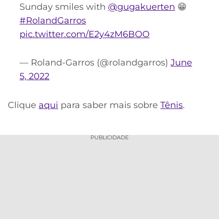
Sunday smiles with
@gugakuerten
😁
#RolandGarros
pic.twitter.com/E2y4zM6BOO
— Roland-Garros (@rolandgarros)
June
5, 2022
Clique
aqui
para saber mais sobre
Tênis
.
PUBLICIDADE