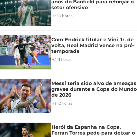
anos do Banfield para reforçar o
setor ofensivo
Há 10 horas
Com Endrick titular e Vini Jr. de
volta, Real Madrid vence na pré-
temporada
Há 11 horas
Messi teria sido alvo de ameaças
graves durante a Copa do Mundo
de 2026
Há 12 horas
Herói da Espanha na Copa,
Ferran Torres pede para deixar o