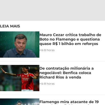
LEIA MAIS
Mauro Cezar critica trabalho de
Boto no Flamengo e questiona
quase R$ 1 bilhão em reforços
Há 8 horas
De contratação milionária a
negociável: Benfica coloca
Richard Ríos à venda
Há 8 horas
Flamengo mira atacante de 19