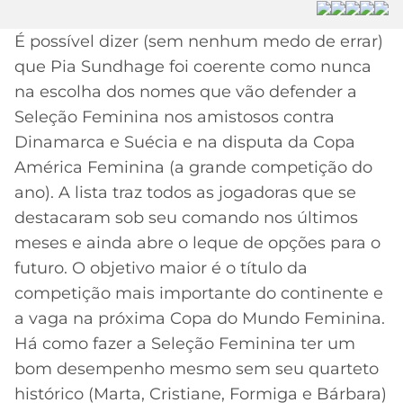
MERCADO
CÓDIGO
CORINTHIANS
É possível dizer (sem nenhum medo de errar)
DA
DE
LIBERTADORES
que Pia Sundhage foi coerente como nunca
BOLA
INDICAÇÃO
SÃO
BET365
na escolha dos nomes que vão defender a
PAULO
COPA
Seleção Feminina nos amistosos contra
PALPITES
DO
CÓDIGO
BRASIL
Dinamarca e Suécia e na disputa da Copa
SANTOS
BETANO
América Feminina (a grande competição do
PREMIER
ano). A lista traz todos as jogadoras que se
FLAMENGO
MELHORES
LEAGUE
destacaram sob seu comando nos últimos
APPS
meses e ainda abre o leque de opções para o
DE
FLUMINENSE
COPA
APOSTAS
futuro. O objetivo maior é o título da
SUL-
competição mais importante do continente e
BOTAFOGO
AMERICANA
CASSINOS
a vaga na próxima Copa do Mundo Feminina.
ONLINE
Há como fazer a Seleção Feminina ter um
VASCO
LIGA
DOS
bom desempenho mesmo sem seu quarteto
MELHORES
CAMPEÕES
histórico (Marta, Cristiane, Formiga e Bárbara)
INTERNACIONAL