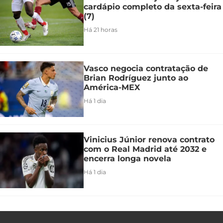
cardápio completo da sexta-feira
(7)
Há 21 horas
Vasco negocia contratação de
Brian Rodríguez junto ao
América-MEX
Há 1 dia
Vinicius Júnior renova contrato
com o Real Madrid até 2032 e
encerra longa novela
Há 1 dia