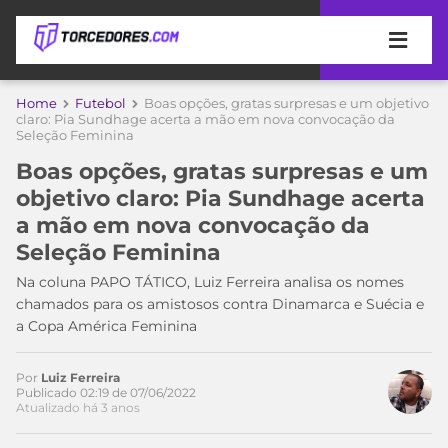
APOSTAS
Home
Futebol
Boas opções, gratas surpresas e um objetivo
claro: Pia Sundhage acerta a mão em nova convocação da
Seleção Feminina
ÚLTIMAS
DICAS
DE
Boas opções, gratas surpresas e um
APOSTA
COPA
objetivo claro: Pia Sundhage acerta
DO
a mão em nova convocação da
MUNDO
MELHORES
Seleção Feminina
SITES
DE
Na coluna PAPO TÁTICO, Luiz Ferreira analisa os nomes
TIMES
Acesse o perfil do autor
APOSTAS
chamados para os amistosos contra Dinamarca e Suécia e
no Twitter
2026
a Copa América Feminina
CAMPEONATOS
MEU
TIME
Por
Luiz Ferreira
CÓDIGO
Publicado 02:19 de 07/06/2022
MÍDIA
PROMOCIONAL
BRASILEIRÃO
Atualizado há 3 anos
ESPORTIVA
BETBOOM
PALMEIRAS
SÉRIE
A