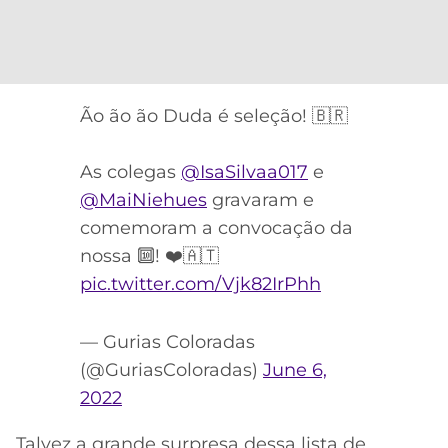
Ão ão ão Duda é seleção! 🇧🇷
As colegas
@IsaSilvaa017
e
@MaiNiehues
gravaram e
comemoram a convocação da
nossa 🔟! ❤️🇦🇹
pic.twitter.com/Vjk82IrPhh
— Gurias Coloradas
(@GuriasColoradas)
June 6,
2022
Talvez a grande surpresa dessa lista de