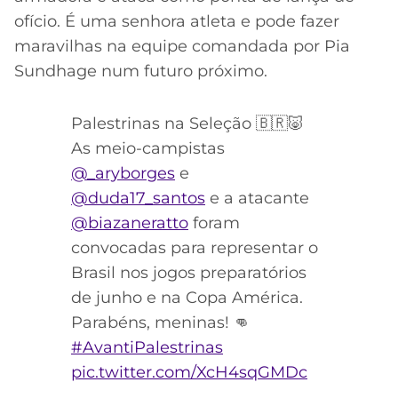
ofício. É uma senhora atleta e pode fazer
maravilhas na equipe comandada por Pia
Sundhage num futuro próximo.
Palestrinas na Seleção 🇧🇷🐷
As meio-campistas
@_aryborges
e
@duda17_santos
e a atacante
@biazaneratto
foram
convocadas para representar o
Brasil nos jogos preparatórios
de junho e na Copa América.
Parabéns, meninas! 👊
#AvantiPalestrinas
pic.twitter.com/XcH4sqGMDc