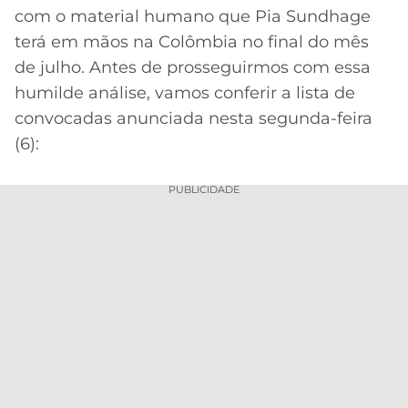
CASSINOS
com o material humano que Pia Sundhage
ONLINE
LALIGA
terá em mãos na Colômbia no final do mês
2026
GRÊMIO
de julho. Antes de prosseguirmos com essa
ATLÉTICO
humilde análise, vamos conferir a lista de
MG
convocadas anunciada nesta segunda-feira
(6):
CRUZEIRO
PUBLICIDADE