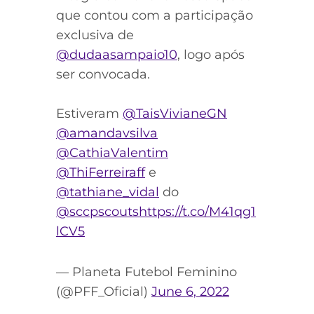
que contou com a participação
exclusiva de
@dudaasampaio10
, logo após
ser convocada.
Estiveram
@TaisVivianeGN
@amandavsilva
@CathiaValentim
@ThiFerreiraff
e
@tathiane_vidal
do
@sccpscouts
https://t.co/M41qg1
lCV5
— Planeta Futebol Feminino
(@PFF_Oficial)
June 6, 2022