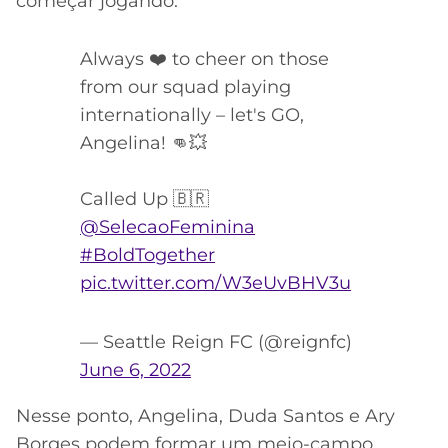
começar jogando.
Always ❤️ to cheer on those
from our squad playing
internationally – let's GO,
Angelina! 👊💥
Called Up 🇧🇷
@SelecaoFeminina
#BoldTogether
pic.twitter.com/W3eUvBHV3u
— Seattle Reign FC (@reignfc)
June 6, 2022
Nesse ponto, Angelina, Duda Santos e Ary
Borges podem formar um meio-campo