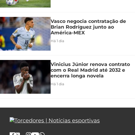
Vasco negocia contratação de
Brian Rodríguez junto ao
América-MEX
Há 1 dia
Vinicius Júnior renova contrato
com o Real Madrid até 2032 e
encerra longa novela
Há 1 dia