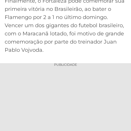
Finalmente, o Fortaleza pôde comemorar sua
primeira vitória no Brasileirão, ao bater o
MERCADO
CÓDIGO
CORINTHIANS
DA
DE
LIBERTADORES
Flamengo por 2 a 1 no último domingo.
BOLA
INDICAÇÃO
Vencer um dos gigantes do futebol brasileiro,
SÃO
BET365
PAULO
COPA
com o Maracanã lotado, foi motivo de grande
PALPITES
DO
comemoração por parte do treinador Juan
CÓDIGO
BRASIL
SANTOS
Pablo Vojvoda.
BETANO
PREMIER
FLAMENGO
PUBLICIDADE
MELHORES
LEAGUE
APPS
DE
FLUMINENSE
COPA
APOSTAS
SUL-
BOTAFOGO
AMERICANA
CASSINOS
ONLINE
VASCO
LIGA
DOS
MELHORES
CAMPEÕES
INTERNACIONAL