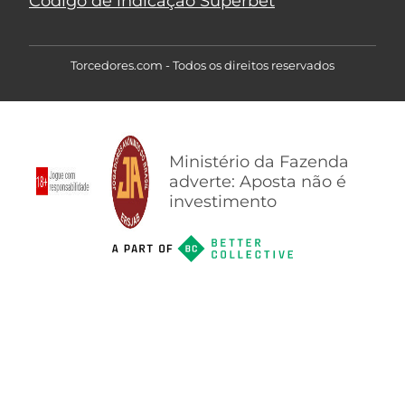
Código de indicação Superbet
Torcedores.com - Todos os direitos reservados
Ministério da Fazenda
adverte: Aposta não é
investimento