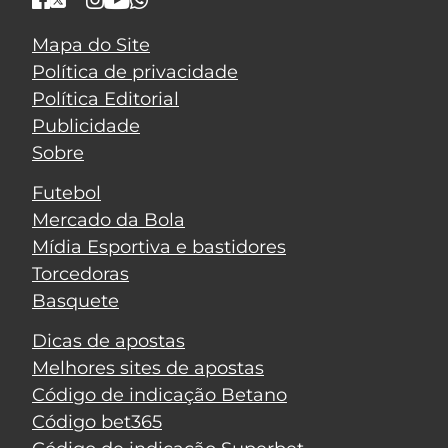
Mapa do Site
Política de privacidade
Política Editorial
Publicidade
Sobre
Futebol
Mercado da Bola
Mídia Esportiva e bastidores
Torcedoras
Basquete
Dicas de apostas
Melhores sites de apostas
Código de indicação Betano
Código bet365