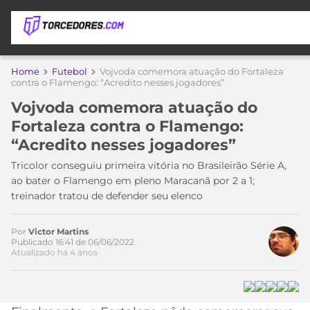
APOSTAS
Home
Futebol
Vojvoda comemora atuação do Fortaleza
contra o Flamengo: “Acredito nesses jogadores”
ÚLTIMAS
DICAS
Vojvoda comemora atuação do
DE
Fortaleza contra o Flamengo:
APOSTA
COPA
“Acredito nesses jogadores”
DO
MUNDO
MELHORES
Tricolor conseguiu primeira vitória no Brasileirão Série A,
SITES
ao bater o Flamengo em pleno Maracanã por 2 a 1;
DE
treinador tratou de defender seu elenco
TIMES
APOSTAS
2026
Por
Victor Martins
CAMPEONATOS
MEU
Publicado 16:41 de 06/06/2022
Atualizado há 4 anos
TIME
CÓDIGO
MÍDIA
PROMOCIONAL
BRASILEIRÃO
ESPORTIVA
BETBOOM
PALMEIRAS
SÉRIE
A