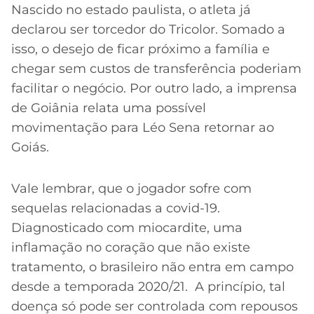
CASSINOS
Nascido no estado paulista, o atleta já
ONLINE
LALIGA
declarou ser torcedor do Tricolor. Somado a
2026
GRÊMIO
isso, o desejo de ficar próximo a família e
chegar sem custos de transferência poderiam
ATLÉTICO
MG
facilitar o negócio. Por outro lado, a imprensa
de Goiânia relata uma possível
CRUZEIRO
movimentação para Léo Sena retornar ao
Goiás.
Vale lembrar, que o jogador sofre com
sequelas relacionadas a covid-19.
Diagnosticado com miocardite, uma
inflamação no coração que não existe
tratamento, o brasileiro não entra em campo
desde a temporada 2020/21. A princípio, tal
doença só pode ser controlada com repousos