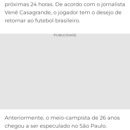
próximas 24 horas. De acordo com o jornalista
MERCADO
CÓDIGO
CORINTHIANS
Venê Casagrande, o jogador tem o desejo de
DA
DE
LIBERTADORES
retornar ao futebol brasileiro.
BOLA
INDICAÇÃO
SÃO
BET365
PAULO
COPA
PUBLICIDADE
PALPITES
DO
CÓDIGO
BRASIL
SANTOS
BETANO
PREMIER
FLAMENGO
MELHORES
LEAGUE
APPS
DE
FLUMINENSE
COPA
APOSTAS
SUL-
BOTAFOGO
AMERICANA
CASSINOS
ONLINE
VASCO
LIGA
DOS
Anteriormente, o meio-campista de 26 anos
MELHORES
CAMPEÕES
chegou a ser especulado no São Paulo.
INTERNACIONAL