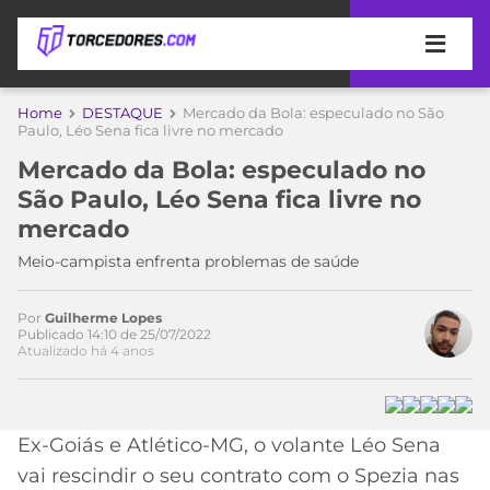
APOSTAS
Home
DESTAQUE
Mercado da Bola: especulado no São
Paulo, Léo Sena fica livre no mercado
ÚLTIMAS
DICAS
Mercado da Bola: especulado no
DE
Acesse o perfil do autor
São Paulo, Léo Sena fica livre no
APOSTA
no Twitter
COPA
mercado
DO
MUNDO
MELHORES
Meio-campista enfrenta problemas de saúde
SITES
DE
TIMES
Por
Guilherme Lopes
APOSTAS
Publicado 14:10 de 25/07/2022
Atualizado há 4 anos
2026
CAMPEONATOS
MEU
TIME
CÓDIGO
MÍDIA
PROMOCIONAL
BRASILEIRÃO
Ex-Goiás e Atlético-MG, o volante Léo Sena
ESPORTIVA
BETBOOM
PALMEIRAS
SÉRIE
vai rescindir o seu contrato com o Spezia nas
A