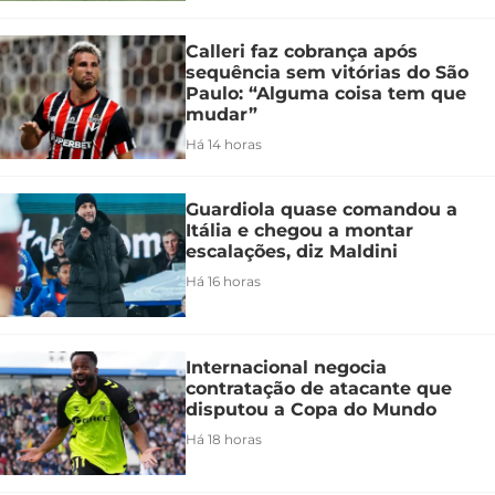
Calleri faz cobrança após
sequência sem vitórias do São
Paulo: “Alguma coisa tem que
mudar”
Há 14 horas
Guardiola quase comandou a
Itália e chegou a montar
escalações, diz Maldini
Há 16 horas
Internacional negocia
contratação de atacante que
disputou a Copa do Mundo
Há 18 horas