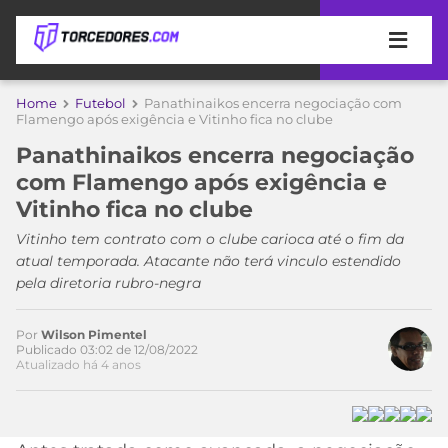
APOSTAS
Home
Futebol
Panathinaikos encerra negociação com
Flamengo após exigência e Vitinho fica no clube
ÚLTIMAS
DICAS
Panathinaikos encerra negociação
DE
com Flamengo após exigência e
APOSTA
COPA
Vitinho fica no clube
DO
MUNDO
MELHORES
Vitinho tem contrato com o clube carioca até o fim da
SITES
atual temporada. Atacante não terá vinculo estendido
DE
pela diretoria rubro-negra
TIMES
APOSTAS
2026
Por
Wilson Pimentel
CAMPEONATOS
MEU
Publicado 03:02 de 12/08/2022
Atualizado há 4 anos
TIME
CÓDIGO
MÍDIA
PROMOCIONAL
BRASILEIRÃO
Acesse o perfil do autor
ESPORTIVA
BETBOOM
PALMEIRAS
SÉRIE
no Twitter
A