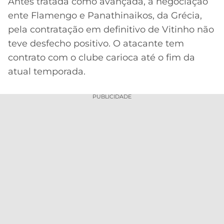
Antes tratada como avançada, a negociação
ente Flamengo e Panathinaikos, da Grécia,
MERCADO
CÓDIGO
CORINTHIANS
DA
DE
LIBERTADORES
pela contratação em definitivo de Vitinho não
BOLA
INDICAÇÃO
teve desfecho positivo. O atacante tem
SÃO
BET365
PAULO
COPA
contrato com o clube carioca até o fim da
PALPITES
DO
atual temporada.
CÓDIGO
BRASIL
SANTOS
BETANO
PUBLICIDADE
PREMIER
FLAMENGO
MELHORES
LEAGUE
APPS
DE
FLUMINENSE
COPA
APOSTAS
SUL-
BOTAFOGO
AMERICANA
CASSINOS
ONLINE
VASCO
LIGA
DOS
MELHORES
CAMPEÕES
INTERNACIONAL