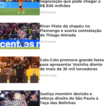
negociação que pode chegar a
R$ 830 milhões
Há 19 horas
River Plate dá chapéu no
Flamengo e acerta contratação
de Thiago Almada
Há 21 horas
Colo-Colo promove grande festa
para apresentar Vozinha diante
de mais de 35 mil torcedores
Há 23 horas
Justiça mantém decisão e
reforça direito do São Paulo à
Taça das Bolinhas