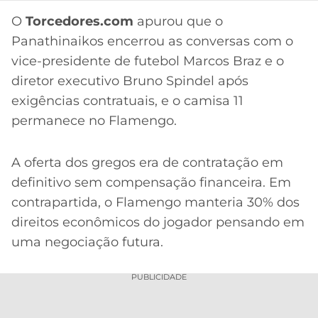
CASSINOS
ONLINE
O
Torcedores.com
apurou que o
LALIGA
2026
GRÊMIO
Panathinaikos encerrou as conversas com o
vice-presidente de futebol Marcos Braz e o
ATLÉTICO
diretor executivo Bruno Spindel após
MG
exigências contratuais, e o camisa 11
permanece no Flamengo.
CRUZEIRO
A oferta dos gregos era de contratação em
definitivo sem compensação financeira. Em
contrapartida, o Flamengo manteria 30% dos
direitos econômicos do jogador pensando em
uma negociação futura.
PUBLICIDADE