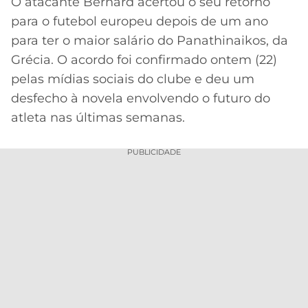
O atacante Bernard acertou o seu retorno
para o futebol europeu depois de um ano
MERCADO
CÓDIGO
CORINTHIANS
DA
DE
LIBERTADORES
para ter o maior salário do Panathinaikos, da
BOLA
INDICAÇÃO
Grécia. O acordo foi confirmado ontem (22)
SÃO
BET365
PAULO
COPA
pelas mídias sociais do clube e deu um
PALPITES
DO
desfecho à novela envolvendo o futuro do
CÓDIGO
BRASIL
SANTOS
atleta nas últimas semanas.
BETANO
PREMIER
FLAMENGO
PUBLICIDADE
MELHORES
LEAGUE
APPS
DE
FLUMINENSE
COPA
APOSTAS
SUL-
BOTAFOGO
AMERICANA
CASSINOS
ONLINE
VASCO
LIGA
DOS
MELHORES
CAMPEÕES
INTERNACIONAL