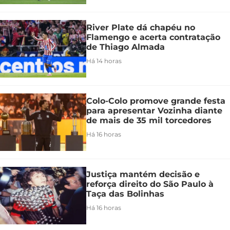
River Plate dá chapéu no
Flamengo e acerta contratação
de Thiago Almada
Há 14 horas
Colo-Colo promove grande festa
para apresentar Vozinha diante
de mais de 35 mil torcedores
Há 16 horas
Justiça mantém decisão e
reforça direito do São Paulo à
Taça das Bolinhas
Há 16 horas