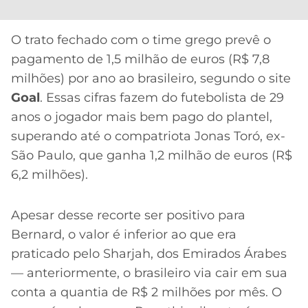
CASSINOS
ONLINE
LALIGA
2026
GRÊMIO
O trato fechado com o time grego prevê o
pagamento de 1,5 milhão de euros (R$ 7,8
ATLÉTICO
milhões) por ano ao brasileiro, segundo o site
MG
Goal
. Essas cifras fazem do futebolista de 29
anos o jogador mais bem pago do plantel,
CRUZEIRO
superando até o compatriota Jonas Toró, ex-
São Paulo, que ganha 1,2 milhão de euros (R$
6,2 milhões).
Apesar desse recorte ser positivo para
Bernard, o valor é inferior ao que era
praticado pelo Sharjah, dos Emirados Árabes
— anteriormente, o brasileiro via cair em sua
conta a quantia de R$ 2 milhões por mês. O