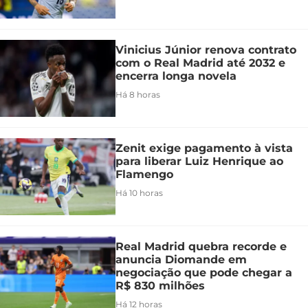
Vinicius Júnior renova contrato
com o Real Madrid até 2032 e
encerra longa novela
Há 8 horas
Zenit exige pagamento à vista
para liberar Luiz Henrique ao
Flamengo
Há 10 horas
Real Madrid quebra recorde e
anuncia Diomande em
negociação que pode chegar a
R$ 830 milhões
Há 12 horas