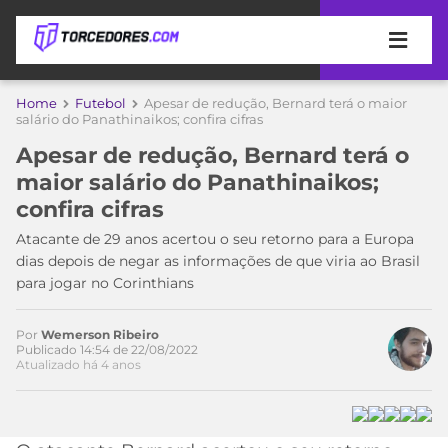
APOSTAS
Home
Futebol
Apesar de redução, Bernard terá o maior
salário do Panathinaikos; confira cifras
ÚLTIMAS
DICAS
Apesar de redução, Bernard terá o
DE
maior salário do Panathinaikos;
APOSTA
COPA
confira cifras
DO
MUNDO
MELHORES
Atacante de 29 anos acertou o seu retorno para a Europa
SITES
dias depois de negar as informações de que viria ao Brasil
DE
para jogar no Corinthians
TIMES
APOSTAS
2026
Por
Wemerson Ribeiro
CAMPEONATOS
MEU
Publicado 14:54 de 22/08/2022
Atualizado há 4 anos
TIME
CÓDIGO
MÍDIA
PROMOCIONAL
BRASILEIRÃO
ESPORTIVA
BETBOOM
PALMEIRAS
SÉRIE
A