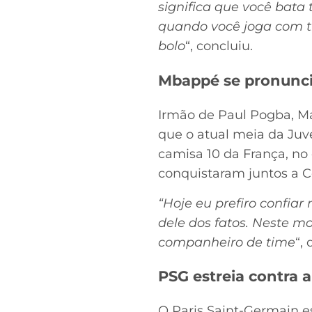
significa que você bata
quando você joga com tr
bolo
“, concluiu.
Mbappé se pronunci
Irmão de Paul Pogba, M
que o atual meia da Juve
camisa 10 da França, no
conquistaram juntos a 
“Hoje eu prefiro confia
dele dos fatos. Neste m
companheiro de time
“, 
PSG estreia contra 
O Paris Saint-Germain es