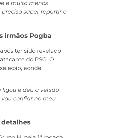
ube e muito menos
reciso saber repartir o
os irmãos Pogba
pós ter sido revelado
o atacante do PSG. O
 seleção, aonde
 ligou e deu a versão
o vou confiar no meu
 detalhes
Grupo H, pela 1ª rodada