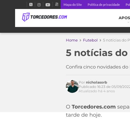
Mapa do Site
Política de privacidade
Pol
APOS
Home
Futebol
5 notícias do
5 notícias d
Confira cinco novidades do 
Por
nicholasorb
Publicado 16:23 de 05/09/202
Atualizado há 4 anos
O
Torcedores.com
separ
tarde de hoje.