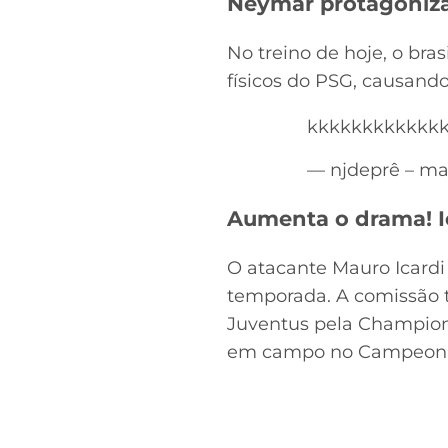
Neymar protagoniza 
No treino de hoje, o br
físicos do PSG, causando
kkkkkkkkkkkk
— njdeprê – ma
Aumenta o drama! Ic
O atacante Mauro Icard
temporada. A comissão té
Juventus pela Champions
em campo no Campeona