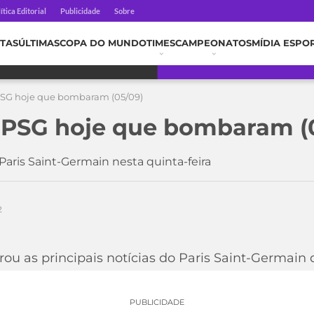
ítica Editorial
Publicidade
Sobre
TAS
ÚLTIMAS
COPA DO MUNDO
TIMES
CAMPEONATOS
MÍDIA ESPO
 PSG hoje que bombaram (05/09)
o PSG hoje que bombaram (
Paris Saint-Germain nesta quinta-feira
2
ou as principais notícias do Paris Saint-Germain
PUBLICIDADE