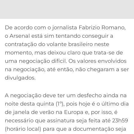
CASSINOS
ONLINE
LALIGA
2026
GRÊMIO
De acordo com o jornalista Fabrizio Romano,
ATLÉTICO
o Arsenal está sim tentando conseguir a
MG
contratação do volante brasileiro neste
momento, mas deixou claro que trata-se de
CRUZEIRO
uma negociação difícil. Os valores envolvidos
na negociação, até então, não chegaram a ser
divulgados.
A negociação deve ter um desfecho ainda na
noite desta quinta (1º), pois hoje é o último dia
de janela de verão na Europa e, por isso, é
necessário que assinatura seja feita até 23h59
(horário local) para que a documentação seja