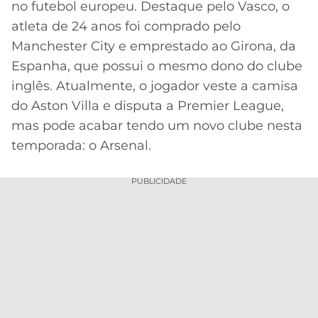
no futebol europeu. Destaque pelo Vasco, o
MERCADO
CÓDIGO
CORINTHIANS
atleta de 24 anos foi comprado pelo
DA
DE
LIBERTADORES
Manchester City e emprestado ao Girona, da
BOLA
INDICAÇÃO
SÃO
Espanha, que possui o mesmo dono do clube
BET365
PAULO
COPA
inglês. Atualmente, o jogador veste a camisa
PALPITES
DO
do Aston Villa e disputa a Premier League,
CÓDIGO
BRASIL
SANTOS
BETANO
mas pode acabar tendo um novo clube nesta
temporada: o Arsenal.
PREMIER
FLAMENGO
MELHORES
LEAGUE
APPS
PUBLICIDADE
DE
FLUMINENSE
COPA
APOSTAS
SUL-
BOTAFOGO
AMERICANA
CASSINOS
ONLINE
VASCO
LIGA
DOS
MELHORES
CAMPEÕES
INTERNACIONAL