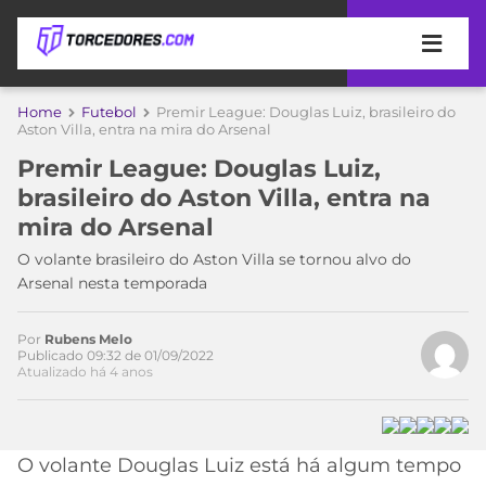
APOSTAS
Home
Futebol
Premir League: Douglas Luiz, brasileiro do
Aston Villa, entra na mira do Arsenal
ÚLTIMAS
DICAS
Premir League: Douglas Luiz,
DE
brasileiro do Aston Villa, entra na
APOSTA
COPA
mira do Arsenal
DO
MUNDO
MELHORES
O volante brasileiro do Aston Villa se tornou alvo do
Acesse o perfil do autor
SITES
Arsenal nesta temporada
no Twitter
DE
TIMES
APOSTAS
Por
Rubens Melo
2026
Publicado 09:32 de 01/09/2022
Atualizado há 4 anos
CAMPEONATOS
MEU
TIME
CÓDIGO
MÍDIA
PROMOCIONAL
BRASILEIRÃO
ESPORTIVA
BETBOOM
PALMEIRAS
SÉRIE
O volante Douglas Luiz está há algum tempo
A