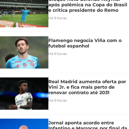
após polêmica na Copa do Brasil
e critica presidente do Remo
Há 9 horas
Flamengo negocia Viña com o
futebol espanhol
Há 9 horas
Real Madrid aumenta oferta por
Vini Jr. e fica mais perto de
renovar contrato até 2031
Há 9 horas
Jornal aponta acordo entre
Infantino e Marrocos por final da