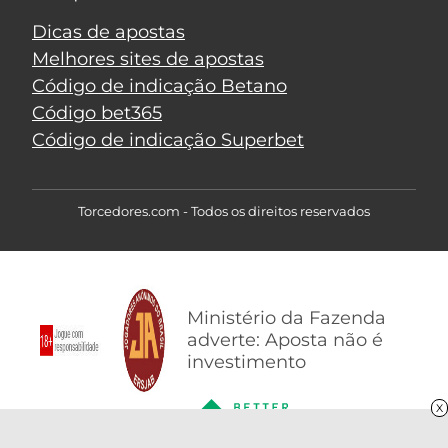
Dicas de apostas
Melhores sites de apostas
Código de indicação Betano
Código bet365
Código de indicação Superbet
Torcedores.com - Todos os direitos reservados
Ministério da Fazenda
adverte: Aposta não é
investimento
X