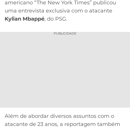
americano “The New York Times” publicou
MERCADO
CÓDIGO
CORINTHIANS
uma entrevista exclusiva com o atacante
DA
DE
LIBERTADORES
Kylian Mbappé
, do PSG.
BOLA
INDICAÇÃO
SÃO
BET365
PAULO
COPA
PUBLICIDADE
PALPITES
DO
CÓDIGO
BRASIL
SANTOS
BETANO
PREMIER
FLAMENGO
MELHORES
LEAGUE
APPS
DE
FLUMINENSE
COPA
APOSTAS
SUL-
BOTAFOGO
AMERICANA
CASSINOS
ONLINE
VASCO
LIGA
Além de abordar diversos assuntos com o
DOS
MELHORES
CAMPEÕES
atacante de 23 anos, a reportagem também
INTERNACIONAL