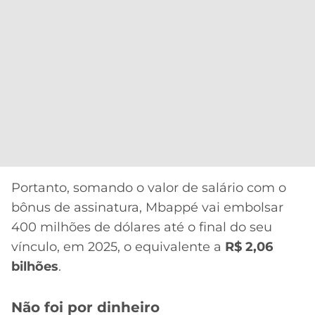
Portanto, somando o valor de salário com o
bônus de assinatura, Mbappé vai embolsar
400 milhões de dólares até o final do seu
vínculo, em 2025, o equivalente a
R$ 2,06
bilhões
.
Não foi por dinheiro