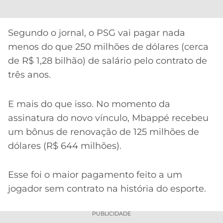
Segundo o jornal, o PSG vai pagar nada
menos do que 250 milhões de dólares (cerca
de R$ 1,28 bilhão) de salário pelo contrato de
três anos.
E mais do que isso. No momento da
assinatura do novo vínculo, Mbappé recebeu
um bônus de renovação de 125 milhões de
dólares (R$ 644 milhões).
Esse foi o maior pagamento feito a um
jogador sem contrato na história do esporte.
PUBLICIDADE