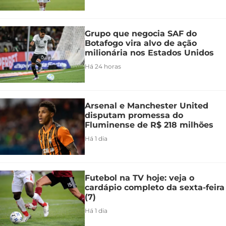
Grupo que negocia SAF do
Botafogo vira alvo de ação
milionária nos Estados Unidos
Há 24 horas
Arsenal e Manchester United
disputam promessa do
Fluminense de R$ 218 milhões
Há 1 dia
Futebol na TV hoje: veja o
cardápio completo da sexta-feira
(7)
Há 1 dia