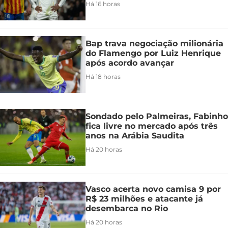
Há 16 horas
Bap trava negociação milionária
do Flamengo por Luiz Henrique
após acordo avançar
Há 18 horas
Sondado pelo Palmeiras, Fabinho
fica livre no mercado após três
anos na Arábia Saudita
Há 20 horas
Vasco acerta novo camisa 9 por
R$ 23 milhões e atacante já
desembarca no Rio
Há 20 horas