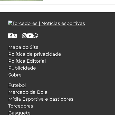
Mapa do Site
Política de privacidade
Política Editorial
Publicidade
Sobre
Futebol
Mercado da Bola
Mídia Esportiva e bastidores
Torcedoras
Basquete