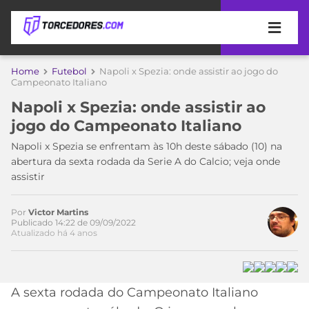
APOSTAS
Home
Futebol
Napoli x Spezia: onde assistir ao jogo do
Campeonato Italiano
ÚLTIMAS
DICAS
Napoli x Spezia: onde assistir ao
DE
jogo do Campeonato Italiano
APOSTA
COPA
Napoli x Spezia se enfrentam às 10h deste sábado (10) na
DO
abertura da sexta rodada da Serie A do Calcio; veja onde
MUNDO
MELHORES
assistir
SITES
DE
TIMES
APOSTAS
Por
Victor Martins
Publicado 14:22 de 09/09/2022
2026
Atualizado há 4 anos
CAMPEONATOS
MEU
TIME
CÓDIGO
MÍDIA
PROMOCIONAL
BRASILEIRÃO
A sexta rodada do Campeonato Italiano
ESPORTIVA
BETBOOM
PALMEIRAS
SÉRIE
A