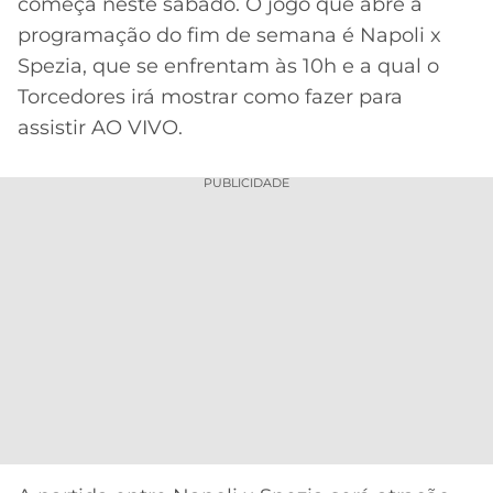
começa neste sábado. O jogo que abre a
programação do fim de semana é Napoli x
MERCADO
CÓDIGO
CORINTHIANS
DA
DE
LIBERTADORES
Spezia, que se enfrentam às 10h e a qual o
BOLA
INDICAÇÃO
SÃO
Torcedores irá mostrar como fazer para
BET365
PAULO
COPA
assistir AO VIVO.
PALPITES
DO
CÓDIGO
BRASIL
SANTOS
PUBLICIDADE
BETANO
PREMIER
FLAMENGO
MELHORES
LEAGUE
APPS
DE
FLUMINENSE
COPA
APOSTAS
SUL-
BOTAFOGO
AMERICANA
CASSINOS
ONLINE
VASCO
LIGA
DOS
MELHORES
CAMPEÕES
INTERNACIONAL