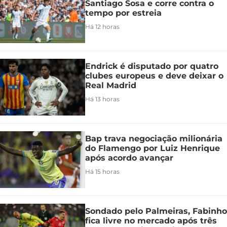
Santiago Sosa e corre contra o
tempo por estreia
Há 12 horas
Endrick é disputado por quatro
clubes europeus e deve deixar o
Real Madrid
Há 13 horas
Bap trava negociação milionária
do Flamengo por Luiz Henrique
após acordo avançar
Há 15 horas
Sondado pelo Palmeiras, Fabinho
fica livre no mercado após três