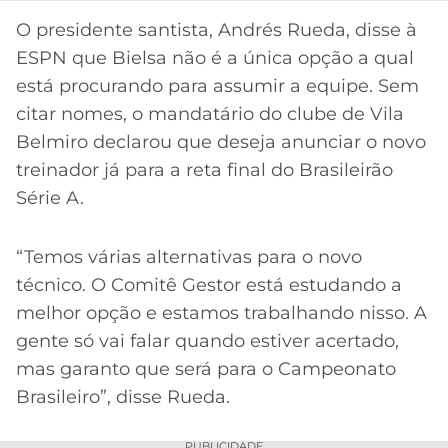
CASSINOS
ONLINE
O presidente santista, Andrés Rueda, disse à
LALIGA
2026
GRÊMIO
ESPN que Bielsa não é a única opção a qual
está procurando para assumir a equipe. Sem
ATLÉTICO
citar nomes, o mandatário do clube de Vila
MG
Belmiro declarou que deseja anunciar o novo
treinador já para a reta final do Brasileirão
CRUZEIRO
Série A.
“Temos várias alternativas para o novo
técnico. O Comitê Gestor está estudando a
melhor opção e estamos trabalhando nisso. A
gente só vai falar quando estiver acertado,
mas garanto que será para o Campeonato
Acesse o perfil do autor
Brasileiro”, disse Rueda.
no Twitter
PUBLICIDADE