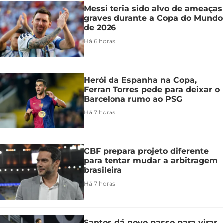
Messi teria sido alvo de ameaças
graves durante a Copa do Mundo
de 2026
Há 6 horas
Herói da Espanha na Copa,
Ferran Torres pede para deixar o
Barcelona rumo ao PSG
Há 7 horas
CBF prepara projeto diferente
para tentar mudar a arbitragem
brasileira
Há 7 horas
Santos dá novo passo para virar