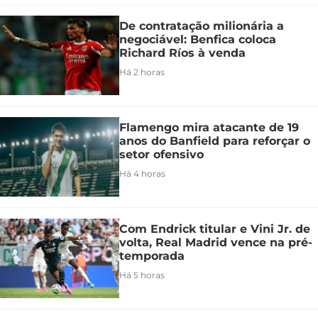
De contratação milionária a
negociável: Benfica coloca
Richard Ríos à venda
Há 2 horas
Flamengo mira atacante de 19
anos do Banfield para reforçar o
setor ofensivo
Há 4 horas
Com Endrick titular e Vini Jr. de
volta, Real Madrid vence na pré-
temporada
Há 5 horas