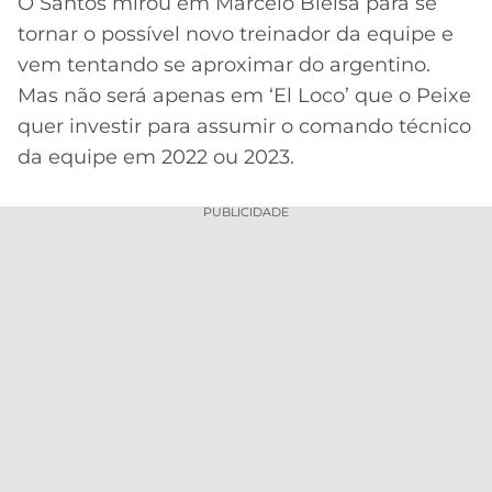
O Santos mirou em Marcelo Bielsa para se
tornar o possível novo treinador da equipe e
MERCADO
CÓDIGO
CORINTHIANS
DA
DE
LIBERTADORES
vem tentando se aproximar do argentino.
BOLA
INDICAÇÃO
Mas não será apenas em ‘El Loco’ que o Peixe
SÃO
BET365
PAULO
COPA
quer investir para assumir o comando técnico
PALPITES
DO
da equipe em 2022 ou 2023.
CÓDIGO
BRASIL
SANTOS
BETANO
PUBLICIDADE
PREMIER
FLAMENGO
MELHORES
LEAGUE
APPS
DE
FLUMINENSE
COPA
APOSTAS
SUL-
BOTAFOGO
AMERICANA
CASSINOS
ONLINE
VASCO
LIGA
DOS
MELHORES
CAMPEÕES
INTERNACIONAL