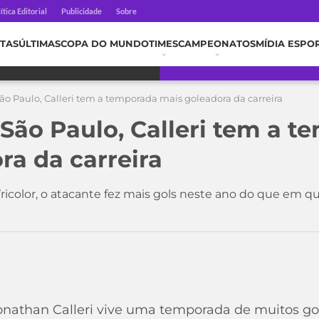
ítica Editorial
Publicidade
Sobre
TAS
ÚLTIMAS
COPA DO MUNDO
TIMES
CAMPEONATOS
MÍDIA ESPO
São Paulo, Calleri tem a temporada mais goleadora da carreira
 São Paulo, Calleri tem a 
ra da carreira
ricolor, o atacante fez mais gols neste ano do que em q
onathan Calleri vive uma temporada de muitos gols