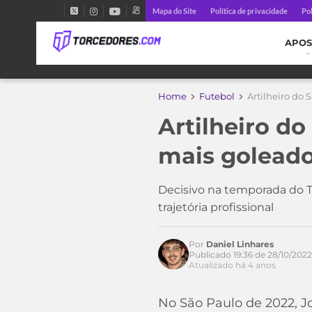
Mapa do Site
Política de privacidade
Pol
APOS
Home
Futebol
Artilheiro do 
Artilheiro do
mais goleado
Decisivo na temporada do T
trajetória profissional
Por
Daniel Linhares
Publicado 19:36 de 28/10/2022
Atualizado há 4 anos
No São Paulo de 2022, J