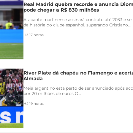
Real Madrid quebra recorde e anuncia Di
pode chegar a R$ 830 milhões
Atacante marfinense assinará contrato até 2033 e se
da história do clube espanhol, superando Cristiano...
Há 17 horas
River Plate dá chapéu no Flamengo e acert
Almada
Meia argentino está perto de ser anunciado após ac
por 20 milhões de euros O...
Há 19 horas