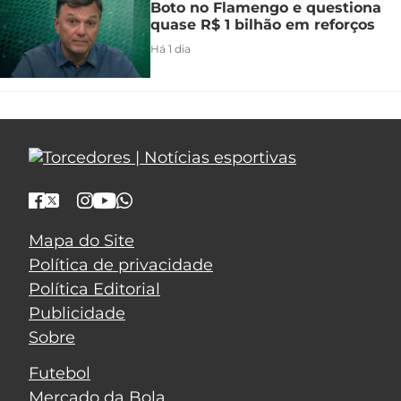
Boto no Flamengo e questiona
quase R$ 1 bilhão em reforços
Há 1 dia
Mapa do Site
Política de privacidade
Política Editorial
Publicidade
Sobre
Futebol
Mercado da Bola