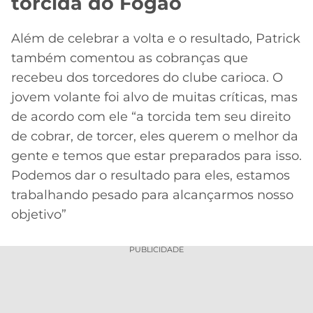
torcida do Fogão
Além de celebrar a volta e o resultado, Patrick
também comentou as cobranças que
recebeu dos torcedores do clube carioca. O
jovem volante foi alvo de muitas críticas, mas
de acordo com ele “a torcida tem seu direito
de cobrar, de torcer, eles querem o melhor da
gente e temos que estar preparados para isso.
Podemos dar o resultado para eles, estamos
trabalhando pesado para alcançarmos nosso
objetivo”
PUBLICIDADE