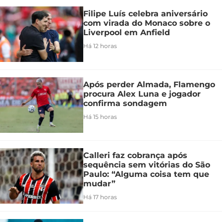
Filipe Luís celebra aniversário
com virada do Monaco sobre o
Liverpool em Anfield
Há 12 horas
Após perder Almada, Flamengo
procura Alex Luna e jogador
confirma sondagem
Há 15 horas
Calleri faz cobrança após
sequência sem vitórias do São
Paulo: “Alguma coisa tem que
mudar”
Há 17 horas