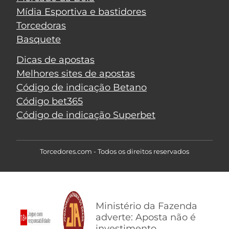
Mídia Esportiva e bastidores
Torcedoras
Basquete
Dicas de apostas
Melhores sites de apostas
Código de indicação Betano
Código bet365
Código de indicação Superbet
Torcedores.com - Todos os direitos reservados
Ministério da Fazenda
adverte: Aposta não é
investimento