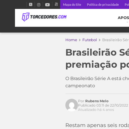
Mapa do Site
Política de privacidade
Pol
APOS
Home
Futebol
Brasileirão Sé
Brasileirão S
premiação po
Acesse o perfil do autor
no Twitter
O Brasileirão Série A está 
campeonato
Por
Rubens Melo
Publicado 03:11 de 22/10/2022
Atualizado há 4 anos
Restam apenas seis rodad