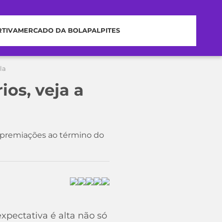
RTIVA
MERCADO DA BOLA
PALPITES
la
ios, veja a
as premiações ao término do
xpectativa é alta não só