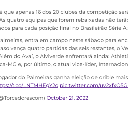
é que apenas 16 dos 20 clubes da competição se
 As quatro equipes que forem rebaixadas não ter
dos para cada posição final no Brasileirão Série A:
Palmeiras, entra em campo neste sábado para enc
 Caso vença quatro partidas das seis restantes, o Ve
lém do Avaí, o Alviverde enfrentará ainda: Athlet
a-MG e, por último, o atual vice-líder, Internacion
: jogador do Palmeiras ganha eleição de drible mai
ttps://t.co/LNTMHEgY2o
pic.twitter.com/uv2xfxO5G
(@Torcedorescom)
October 21, 2022