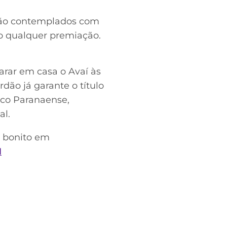
rão contemplados com
ão qualquer premiação.
arar em casa o Avaí às
rdão já garante o título
ico Paranaense,
al.
s bonito em
I