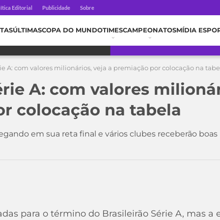
ítica Editorial
Publicidade
Sobre
TAS
ÚLTIMAS
COPA DO MUNDO
TIMES
CAMPEONATOS
MÍDIA ESPO
rie A: com valores milionários, veja a premiação por colocação na tabe
érie A: com valores milionár
r colocação na tabela
chegando em sua reta final e vários clubes receberão bo
as para o término do Brasileirão Série A, mas a e