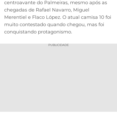
centroavante do Palmeiras, mesmo após as
MERCADO
CÓDIGO
CORINTHIANS
chegadas de Rafael Navarro, Miguel
DA
DE
LIBERTADORES
Merentiel e Flaco López. O atual camisa 10 foi
BOLA
INDICAÇÃO
SÃO
muito contestado quando chegou, mas foi
BET365
PAULO
COPA
conquistando protagonismo.
PALPITES
DO
CÓDIGO
BRASIL
SANTOS
BETANO
PUBLICIDADE
PREMIER
FLAMENGO
MELHORES
LEAGUE
APPS
DE
FLUMINENSE
COPA
APOSTAS
SUL-
BOTAFOGO
AMERICANA
CASSINOS
ONLINE
VASCO
LIGA
DOS
MELHORES
CAMPEÕES
INTERNACIONAL