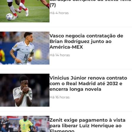
(7)
Há 4 horas
Vasco negocia contratação de
Brian Rodríguez junto ao
América-MEX
Há 14 horas
Vinicius Júnior renova contrato
com o Real Madrid até 2032 e
encerra longa novela
Há 16 horas
Zenit exige pagamento à vista
para liberar Luiz Henrique ao
Flamengo