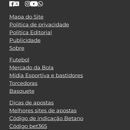
Mapa do Site
Política de privacidade
Política Editorial
Publicidade
Sobre
Futebol
Mercado da Bola
Mídia Esportiva e bastidores
Torcedoras
Basquete
Dicas de apostas
Melhores sites de apostas
Código de indicação Betano
Código bet365