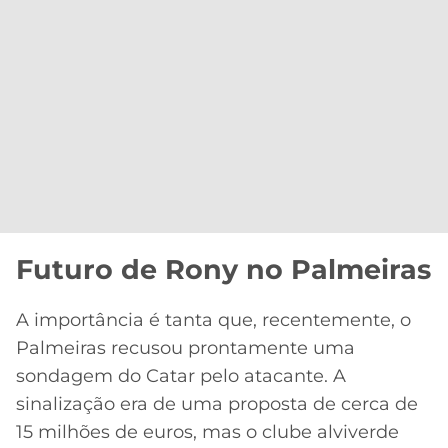
Futuro de Rony no Palmeiras
A importância é tanta que, recentemente, o
Palmeiras recusou prontamente uma
sondagem do Catar pelo atacante. A
sinalização era de uma proposta de cerca de
15 milhões de euros, mas o clube alviverde