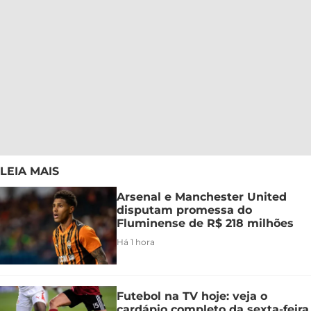
LEIA MAIS
Arsenal e Manchester United
disputam promessa do
Fluminense de R$ 218 milhões
Há 1 hora
Futebol na TV hoje: veja o
cardápio completo da sexta-feira