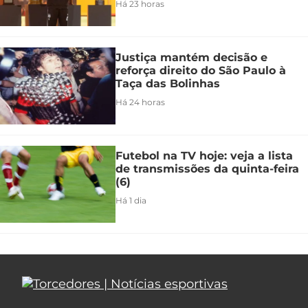
Há 23 horas
Justiça mantém decisão e
reforça direito do São Paulo à
Taça das Bolinhas
Há 24 horas
Futebol na TV hoje: veja a lista
de transmissões da quinta-feira
(6)
Há 1 dia