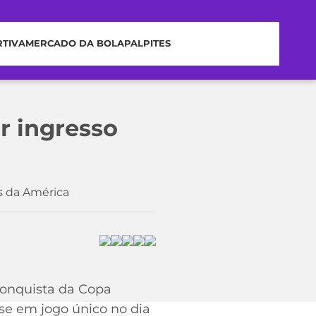
RTIVA
MERCADO DA BOLA
PALPITES
r ingresso
s da América
 conquista da Copa
se em jogo único no dia