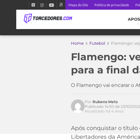
Mapa do Site
Política de privacidade
Pol
APOS
Home
Futebol
Flamengo: veja
Flamengo: vej
para a final 
Acesse o perfil do autor
no Twitter
O Flamengo vai encarar o A
Por
Rubens Melo
Publicado 14:50 de 23/10/202
Atualizado há 4 anos
Após conquistar o título
Libertadores da América