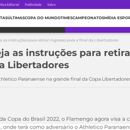
ítica Editorial
Publicidade
Sobre
TAS
ÚLTIMAS
COPA DO MUNDO
TIMES
CAMPEONATOS
MÍDIA ESPO
 as instruções para retirar ingresso para a final da Libertadores
a as instruções para retira
da Libertadores
thletico Paranaense na grande final da Copa Libertadore
2
 da Copa do Brasil 2022, o Flamengo agora visa a
, onde terá como adversário o Athletico Paranaen