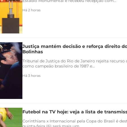
Estádio Monumental e recebeu recepção com...
Há 2 horas
Justiça mantém decisão e reforça direito d
Bolinhas
Tribunal de Justiça do Rio de Janeiro rejeita recurs
como campeão brasileiro de 1987 e...
Há 3 horas
Futebol na TV hoje: veja a lista de transmiss
Corinthians x Internacional pela Copa do Brasil é de
quinta-feira (6) será mais um...