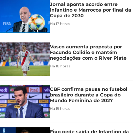
Jornal aponta acordo entre
Infantino e Marrocos por final da
Copa de 2030
Há 17 horas
Vasco aumenta proposta por
Facundo Colidio e mantém
negociações com o River Plate
Há 18 horas
CBF confirma pausa no futebol
brasileiro durante a Copa do
Mundo Feminina de 2027
Há 19 horas
Figo pede saída de Infantino da