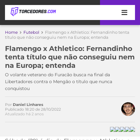
APOSTAS
Home
Futebol
Flamengo x Athletico: Fernandinho tenta
título que não conseguiu nem na Europa; entenda
ÚLTIMAS
DICAS
Flamengo x Athletico: Fernandinho
DE
tenta título que não conseguiu nem
APOSTA
COPA
na Europa; entenda
DO
MUNDO
MELHORES
O volante veterano do Furacão busca na final da
SITES
Libertadores contra o Mengão o título que nunca
DE
conquistou
TIMES
APOSTAS
2026
Por
Daniel Linhares
CAMPEONATOS
MEU
Publicado 18:20 de 28/10/2022
Atualizado há 2 anos
TIME
CÓDIGO
MÍDIA
PROMOCIONAL
BRASILEIRÃO
ESPORTIVA
BETBOOM
PALMEIRAS
SÉRIE
A