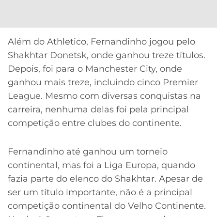
CASSINOS
ONLINE
LALIGA
2026
GRÊMIO
Além do Athletico, Fernandinho jogou pelo
ATLÉTICO
Shakhtar Donetsk, onde ganhou treze títulos.
MG
Depois, foi para o Manchester City, onde
ganhou mais treze, incluindo cinco Premier
CRUZEIRO
League. Mesmo com diversas conquistas na
carreira, nenhuma delas foi pela principal
competição entre clubes do continente.
Fernandinho até ganhou um torneio
continental, mas foi a Liga Europa, quando
fazia parte do elenco do Shakhtar. Apesar de
ser um título importante, não é a principal
competição continental do Velho Continente.