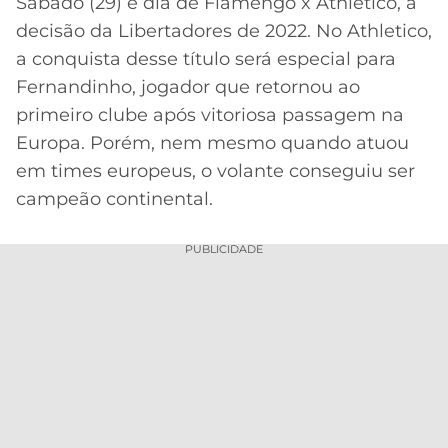
Sábado (29) é dia de Flamengo x Athletico, a
decisão da Libertadores de 2022. No Athletico,
MERCADO
CÓDIGO
CORINTHIANS
DA
DE
LIBERTADORES
a conquista desse título será especial para
BOLA
INDICAÇÃO
Fernandinho, jogador que retornou ao
SÃO
BET365
PAULO
COPA
primeiro clube após vitoriosa passagem na
PALPITES
DO
Europa. Porém, nem mesmo quando atuou
CÓDIGO
BRASIL
SANTOS
em times europeus, o volante conseguiu ser
BETANO
campeão continental.
PREMIER
FLAMENGO
MELHORES
LEAGUE
APPS
PUBLICIDADE
DE
FLUMINENSE
COPA
APOSTAS
SUL-
BOTAFOGO
AMERICANA
CASSINOS
ONLINE
VASCO
LIGA
DOS
MELHORES
CAMPEÕES
INTERNACIONAL