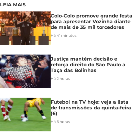
LEIA MAIS
Colo-Colo promove grande festa
para apresentar Vozinha diante
de mais de 35 mil torcedores
Há 41 minutos
Justiça mantém decisão e
reforça direito do São Paulo à
Taça das Bolinhas
Há 2 horas
Futebol na TV hoje: veja a lista
de transmissões da quinta-feira
(6)
Há 6 horas