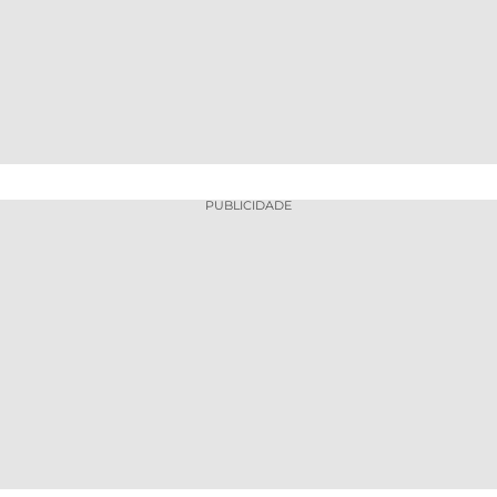
PUBLICIDADE